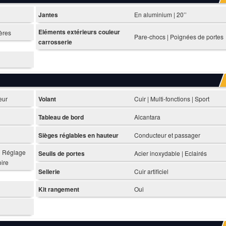
Jantes
En aluminium | 20’’
Eléments extérieurs couleur
ières
Pare-chocs | Poignées de portes
carrosserie
eur
Volant
Cuir | Multi-fonctions | Sport
Tableau de bord
Alcantara
Sièges réglables en hauteur
Conducteur et passager
 | Réglage
Seuils de portes
Acier inoxydable | Eclairés
ire
Sellerie
Cuir artificiel
Kit rangement
Oui