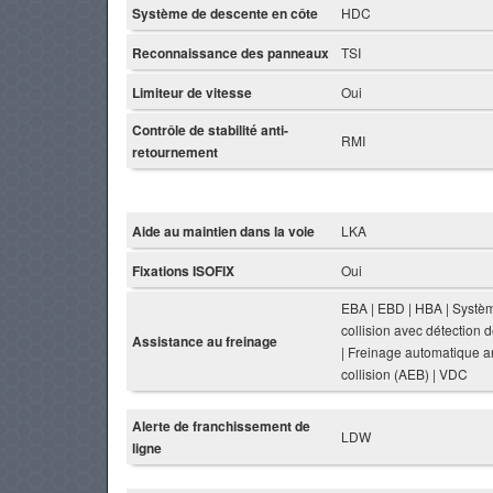
Système de descente en côte
HDC
Reconnaissance des panneaux
TSI
Limiteur de vitesse
Oui
Contrôle de stabilité anti-
RMI
retournement
Aide au maintien dans la voie
LKA
Fixations ISOFIX
Oui
EBA | EBD | HBA | Systèm
collision avec détection 
Assistance au freinage
| Freinage automatique an
collision (AEB) | VDC
Alerte de franchissement de
LDW
ligne