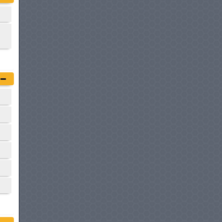
RENAULT AUSTRAL
à partir de :
134 900 DT
HYUNDAI KONA
à partir de :
137 000 DT
MAZDA CX-5
à partir de :
139 200 DT
HONDA ZR-V
à partir de :
139 980 DT