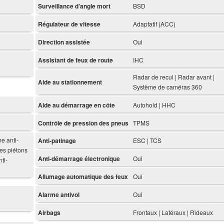
Surveillance d’angle mort
BSD
Régulateur de vitesse
Adaptatif (ACC)
Direction assistée
Oui
Assistant de feux de route
IHC
Radar de recul | Radar avant |
Aide au stationnement
Système de caméras 360
Aide au démarrage en côte
Autohold | HHC
Contrôle de pression des pneus
TPMS
e anti-
Anti-patinage
ESC | TCS
des piétons
Anti-démarrage électronique
Oui
ti-
Allumage automatique des feux
Oui
Alarme antivol
Oui
Airbags
Frontaux | Latéraux | Rideaux