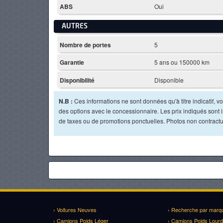
ABS
Oui
AUTRES
Nombre de portes
5
Garantie
5 ans ou 150000 km
Disponibilité
Disponible
N.B :
Ces informations ne sont données qu'à titre indicatif, vou
des options avec le concessionnaire. Les prix indiqués sont in
de taxes ou de promotions ponctuelles. Photos non contractu
› Voitures Neuves
› Recherche par marq
› Camions Poids Léger
› Camions Poids Lourd