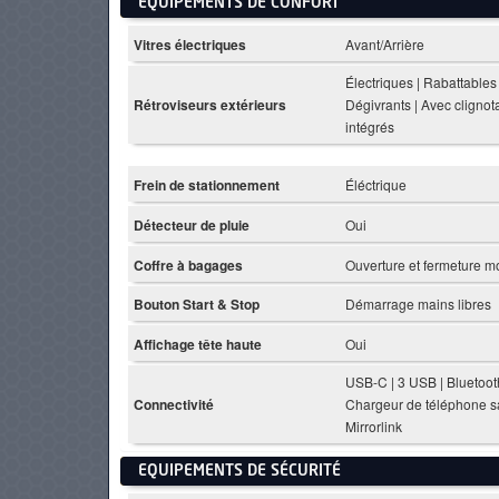
EQUIPEMENTS DE CONFORT
Vitres électriques
Avant/Arrière
Électriques | Rabattables 
Rétroviseurs extérieurs
Dégivrants | Avec clignot
intégrés
Frein de stationnement
Éléctrique
Détecteur de pluie
Oui
Coffre à bagages
Ouverture et fermeture m
Bouton Start & Stop
Démarrage mains libres
Affichage tête haute
Oui
USB-C | 3 USB | Bluetoot
Connectivité
Chargeur de téléphone san
Mirrorlink
EQUIPEMENTS DE SÉCURITÉ