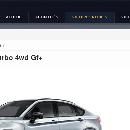
ture Neuve : Geely tugella 2.0 L Turbo 4wd Gf+
ACCUEIL
ACTUALITÉS
VOITURES NEUVES
VOI
Gf+
Turbo 4wd Gf+