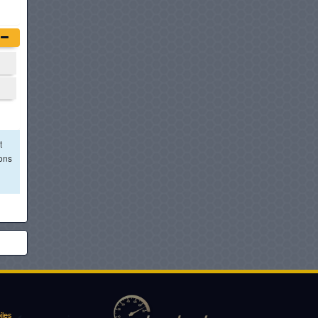
t
ions
iles