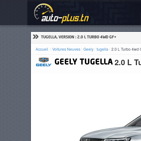
Voi
ACCUEIL
ACTUALITÉS
»
TUGELLA, VERSION : 2.0 L TURBO 4WD GF+
Accueil
Voitures Neuves
Geely
tugella
2.0 L Turbo 4wd 
2.0 L 
GEELY
TUGELLA
VOITURES
NEUVES
VOITURES
D'OCCASION
CAMIONS