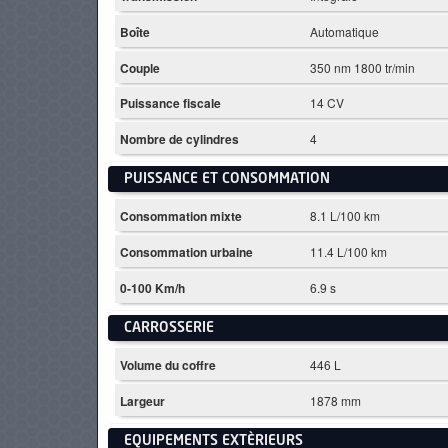
Boîte
Automatique
Couple
350 nm 1800 tr/min
Puissance fiscale
14 CV
Nombre de cylindres
4
PUISSANCE ET CONSOMMATION
Consommation mixte
8.1 L/100 km
Consommation urbaine
11.4 L/100 km
0-100 Km/h
6.9 s
CARROSSERIE
Volume du coffre
446 L
Largeur
1878 mm
EQUIPEMENTS EXTÈRIEURS