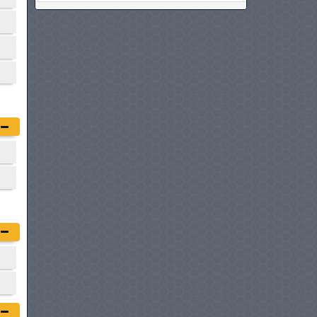
KIA NIRO HYBRIDE
à partir de :
129 980 DT
CUPRA FORMENTOR
HYBRIDE
à partir de :
129 980 DT
DEEPAL G318
à partir de :
129 980 DT
MITSUBISHI ASX
à partir de :
131 700 DT
LYNK & CO 08
à partir de :
132 900 DT