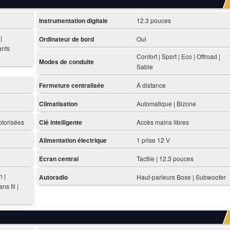
Instrumentation digitale
12.3 pouces
|
Ordinateur de bord
Oui
ants
Confort | Sport | Eco | Offroad |
Modes de conduite
Sable
Fermeture centralisée
À distance
Climatisation
Automatique | Bizone
otorisées
Clé intelligente
Accès mains libres
Alimentation électrique
1 prise 12 V
Ecran central
Tactile | 12.3 pouces
h |
Autoradio
Haut-parleurs Bose | Subwoofer
s fil |