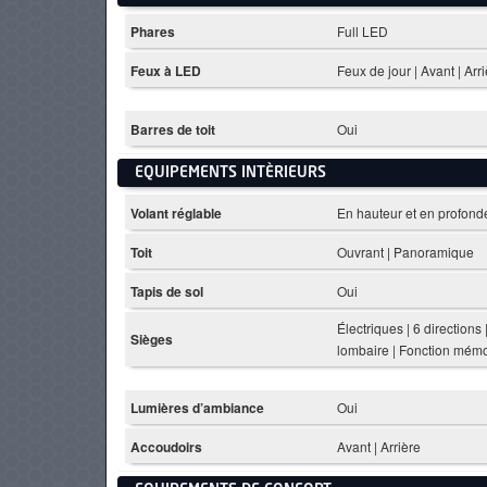
Phares
Full LED
Feux à LED
Feux de jour | Avant | Arr
Barres de toit
Oui
EQUIPEMENTS INTÈRIEURS
Volant réglable
En hauteur et en profond
Toit
Ouvrant | Panoramique
Tapis de sol
Oui
Électriques | 6 directions
Sièges
lombaire | Fonction mémo
Lumières d’ambiance
Oui
Accoudoirs
Avant | Arrière