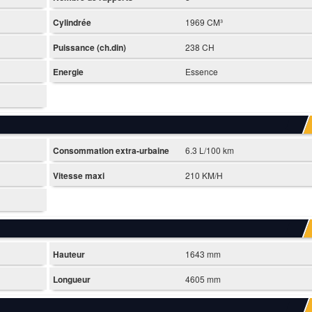
Cylindrée
1969 CM³
Puissance (ch.din)
238 CH
Energie
Essence
Consommation extra-urbaine
6.3 L/100 km
Vitesse maxi
210 KM/H
Hauteur
1643 mm
Longueur
4605 mm