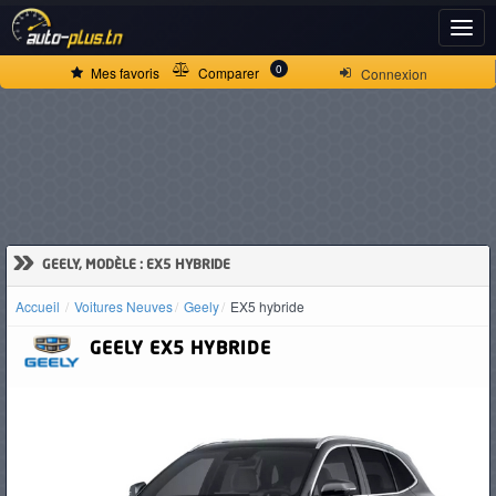
ACCUEIL
0
Mes favoris
Comparer
Connexion
ACTUALITÉS
VOITURES
NEUVES
»
GEELY, MODÈLE : EX5 HYBRIDE
Accueil
Voitures Neuves
Geely
EX5 hybride
VOITURES
GEELY
EX5 HYBRIDE
D'OCCASION
CAMIONS