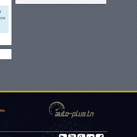
DACIA LOGAN
t
ions
à partir de :
62 980 DT
MAHINDRA PICK-UP SC
à partir de :
63 055 DT
MG MOTORS 5
à partir de :
63 950 DT
DONGFENG SHINE
à partir de :
64 990 DT
iles
VOLKSWAGEN VIRTUS
à partir de :
67 980 DT