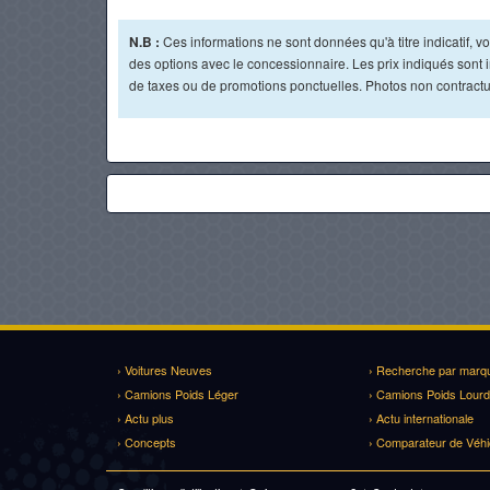
N.B :
Ces informations ne sont données qu'à titre indicatif, vou
des options avec le concessionnaire. Les prix indiqués sont in
de taxes ou de promotions ponctuelles. Photos non contractu
› Voitures Neuves
› Recherche par marq
› Camions Poids Léger
› Camions Poids Lourd
› Actu plus
› Actu internationale
› Concepts
› Comparateur de Véhi