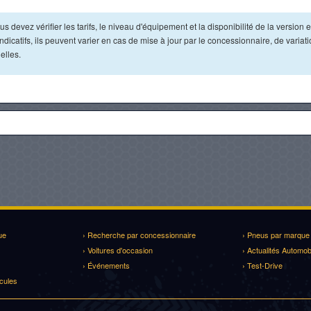
s devez vérifier les tarifs, le niveau d'équipement et la disponibilité de la version e
dicatifs, ils peuvent varier en cas de mise à jour par le concessionnaire, de variat
elles.
ue
› Recherche par concessionnaire
› Pneus par marque
› Voitures d'occasion
› Actualités Automob
› Événements
› Test-Drive
cules