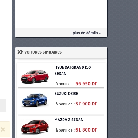
plus de détails »
»
VOITURES SIMILAIRES
HYUNDAI GRAND I10
SEDAN
à partir de :
56 950 DT
SUZUKI DZIRE
à partir de :
57 900 DT
MAZDA 2 SEDAN
à partir de :
61 800 DT