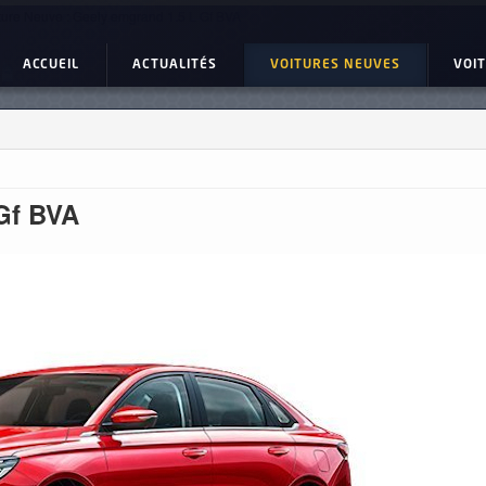
ture Neuve : Geely emgrand 1.5 L Gf BVA
ACCUEIL
ACTUALITÉS
VOITURES NEUVES
VOI
 Gf BVA