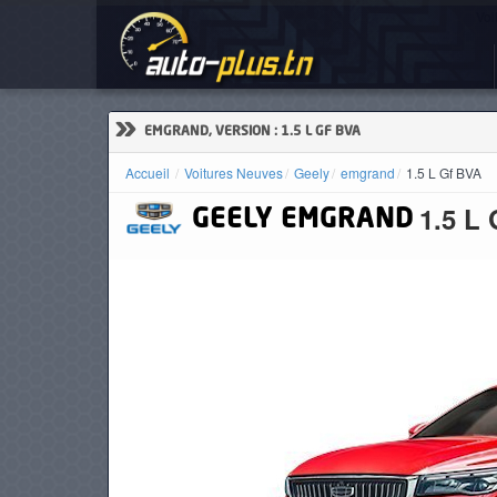
Voi
ACCUEIL
ACTUALITÉS
»
EMGRAND, VERSION : 1.5 L GF BVA
Accueil
Voitures Neuves
Geely
emgrand
1.5 L Gf BVA
1.5 L
GEELY
EMGRAND
VOITURES
NEUVES
VOITURES
D'OCCASION
CAMIONS