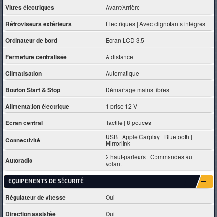
Vitres électriques
Avant/Arrière
Rétroviseurs extérieurs
Électriques | Avec clignotants intégrés
Ordinateur de bord
Ecran LCD 3.5
Fermeture centralisée
À distance
Climatisation
Automatique
Bouton Start & Stop
Démarrage mains libres
Alimentation électrique
1 prise 12 V
Ecran central
Tactile | 8 pouces
USB | Apple Carplay | Bluetooth |
Connectivité
Mirrorlink
2 haut-parleurs | Commandes au
Autoradio
volant
EQUIPEMENTS DE SÉCURITÉ
Régulateur de vitesse
Oui
Direction assistée
Oui