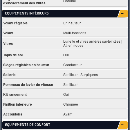
Chrome
d’encadrement des vitres
EQUIPEMENTS INTÈRIEURS
Volant réglable
En hauteur
Volant
Multi-fonctions
Lunette et vitres arrières sur-teintées |
Vitres
Athermiques
Tapis de sol
Oui
Sièges réglables en hauteur
Conducteur
Sellerie
Similicuir | Surpiqures
Pommeau de levier de vitesse
Similicuir
Kit rangement
Oui
Finition intérieure
Chromée
Accoudoirs
Avant
EQUIPEMENTS DE CONFORT