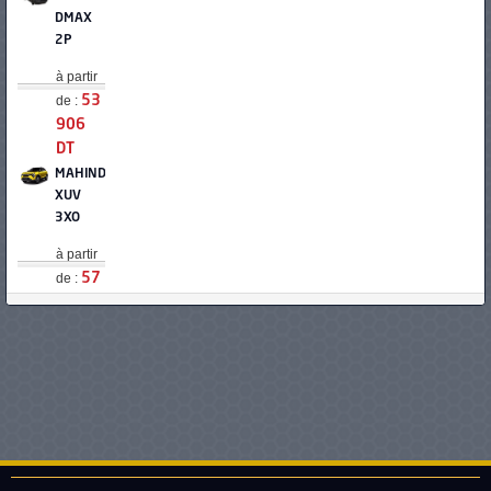
DMAX
2P
à partir
de :
53
906
DT
MAHINDRA
XUV
3XO
à partir
de :
57
800
DT
NISSAN
MAGNITE
à partir
de :
62
400
DT