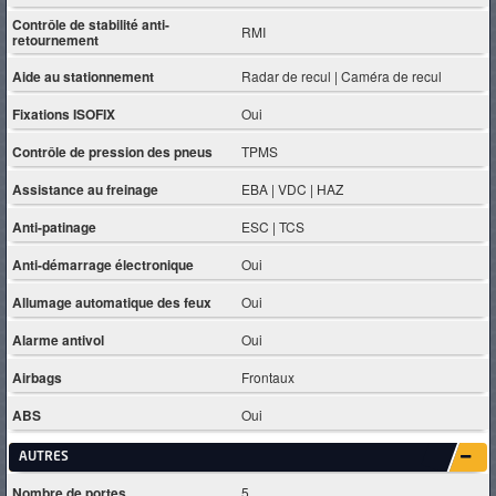
Contrôle de stabilité anti-
RMI
retournement
Aide au stationnement
Radar de recul | Caméra de recul
Fixations ISOFIX
Oui
Contrôle de pression des pneus
TPMS
Assistance au freinage
EBA | VDC | HAZ
Anti-patinage
ESC | TCS
Anti-démarrage électronique
Oui
Allumage automatique des feux
Oui
Alarme antivol
Oui
Airbags
Frontaux
ABS
Oui
AUTRES
Nombre de portes
5