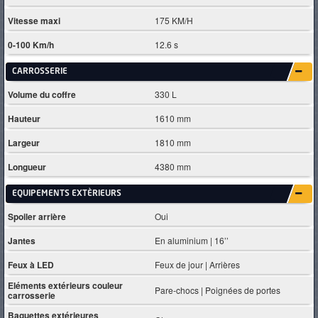
Vitesse maxi
175 KM/H
0-100 Km/h
12.6 s
CARROSSERIE
Volume du coffre
330 L
Hauteur
1610 mm
Largeur
1810 mm
Longueur
4380 mm
EQUIPEMENTS EXTÈRIEURS
Spoiler arrière
Oui
Jantes
En aluminium | 16’’
Feux à LED
Feux de jour | Arrières
Eléments extérieurs couleur
Pare-chocs | Poignées de portes
carrosserie
Baguettes extérieures