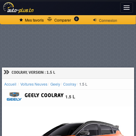
ACCUEIL
0
Mes favoris
Comparer
Connexion
ACTUALITÉS
VOITURES
NEUVES
»
COOLRAY, VERSION : 1.5 L
Accueil
Voitures Neuves
Geely
Coolray
1.5 L
VOITURES
GEELY
COOLRAY
1.5 L
D'OCCASION
CAMIONS