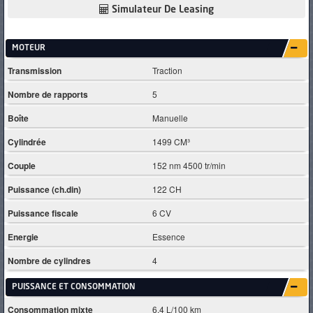
Simulateur De Leasing
MOTEUR
Transmission
Traction
Nombre de rapports
5
Boîte
Manuelle
Cylindrée
1499 CM³
Couple
152 nm 4500 tr/min
Puissance (ch.din)
122 CH
Puissance fiscale
6 CV
Energie
Essence
Nombre de cylindres
4
PUISSANCE ET CONSOMMATION
Consommation mixte
6.4 L/100 km