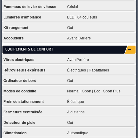
Pommeau de levier de vitesse
Cristal
Lumières d’ambiance
LED | 64 couleurs
Kit rangement
Oui
Accoudoirs
Avant | Arrière
EQUIPEMENTS DE CONFORT
Vitres électriques
Avant/Arrière
Rétroviseurs extérieurs
Électriques | Rabattables
Ordinateur de bord
Oui
Modes de conduite
Normal | Sport | Eco | Sport Plus
Frein de stationnement
Éléctrique
Fermeture centralisée
À distance
Détecteur de pluie
Oui
Climatisation
Automatique