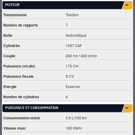
MOTEUR
Transmission
Traction
Nombre de rapports
7
Boîte
Automatique
Cylindrée
1497 CM³
Couple
240 nm 1400 tr/min
Puissance (ch.din)
170 CH
Puissance fiscale
9 CV
Energie
Essence
Nombre de cylindres
4
PUISSANCE ET CONSOMMATION
Consommation mixte
5.9 L/100 km
Vitesse maxi
190 KM/H