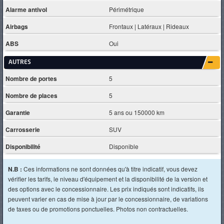
Alarme antivol
Périmétrique
Airbags
Frontaux | Latéraux | Rideaux
ABS
Oui
AUTRES
Nombre de portes
5
Nombre de places
5
Garantie
5 ans ou 150000 km
Carrosserie
SUV
Disponibilité
Disponible
N.B :
Ces informations ne sont données qu'à titre indicatif, vous devez
vérifier les tarifs, le niveau d'équipement et la disponibilité de la version et
des options avec le concessionnaire. Les prix indiqués sont indicatifs, ils
peuvent varier en cas de mise à jour par le concessionnaire, de variations
de taxes ou de promotions ponctuelles. Photos non contractuelles.