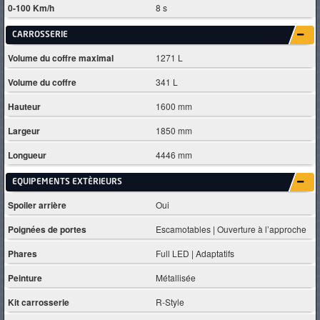
0-100 Km/h
8 s
CARROSSERIE
Volume du coffre maximal
1271 L
Volume du coffre
341 L
Hauteur
1600 mm
Largeur
1850 mm
Longueur
4446 mm
EQUIPEMENTS EXTÈRIEURS
Spoiler arrière
Oui
Poignées de portes
Escamotables | Ouverture à l’approche
Phares
Full LED | Adaptatifs
Peinture
Métallisée
Kit carrosserie
R-Style