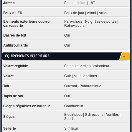
Jantes
En aluminium | 19’’
Feux à LED
Feux de jour | Avant | Arrières
Eléments extérieurs couleur
Pare-chocs | Poignées de portes |
carrosserie
Rétroviseurs
Barres de toit
Oui
Antibrouillards
Oui
EQUIPEMENTS INTÈRIEURS
Volant réglable
En hauteur et en profondeur
Volant
Cuir | Multi-fonctions
Toit
Ouvrant | Panoramique
Tapis de sol
Oui
Sièges réglables en hauteur
Conducteur
Électriques | 6 directions | Ventilés |
Sièges
Sport
Sellerie
Similicuir