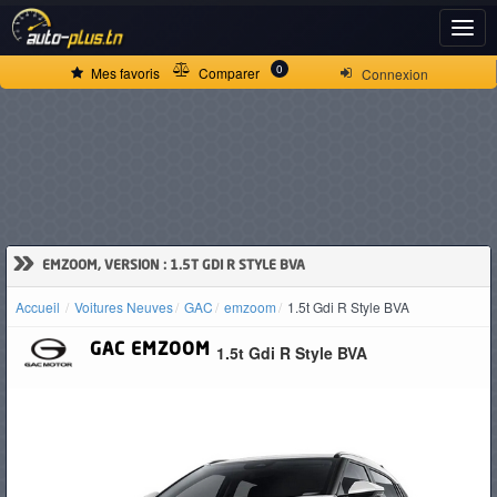
ACCUEIL
0
Mes favoris
Comparer
Connexion
ACTUALITÉS
VOITURES
NEUVES
»
EMZOOM, VERSION : 1.5T GDI R STYLE BVA
Accueil
Voitures Neuves
GAC
emzoom
1.5t Gdi R Style BVA
VOITURES
GAC
EMZOOM
1.5t Gdi R Style BVA
D'OCCASION
CAMIONS