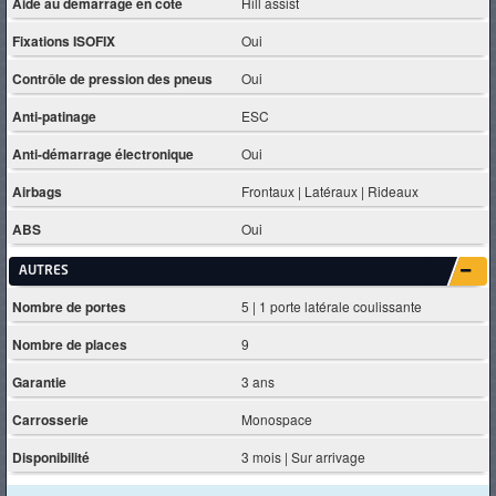
Aide au démarrage en côte
Hill assist
Fixations ISOFIX
Oui
Contrôle de pression des pneus
Oui
Anti-patinage
ESC
Anti-démarrage électronique
Oui
Airbags
Frontaux | Latéraux | Rideaux
ABS
Oui
AUTRES
Nombre de portes
5 | 1 porte latérale coulissante
Nombre de places
9
Garantie
3 ans
Carrosserie
Monospace
Disponibilité
3 mois | Sur arrivage