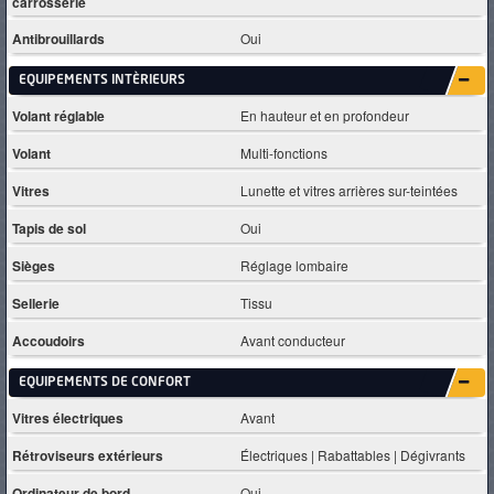
carrosserie
Antibrouillards
Oui
EQUIPEMENTS INTÈRIEURS
Volant réglable
En hauteur et en profondeur
Volant
Multi-fonctions
Vitres
Lunette et vitres arrières sur-teintées
Tapis de sol
Oui
Sièges
Réglage lombaire
Sellerie
Tissu
Accoudoirs
Avant conducteur
EQUIPEMENTS DE CONFORT
Vitres électriques
Avant
Rétroviseurs extérieurs
Électriques | Rabattables | Dégivrants
Ordinateur de bord
Oui