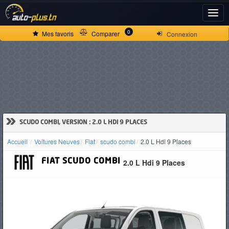
ACCUEIL
0
Mes favoris
Comparer
Connexion
ACTUALITÉS
VOITURES
NEUVES
»
SCUDO COMBI, VERSION : 2.0 L HDI 9 PLACES
Accueil
Voitures Neuves
Fiat
scudo combi
2.0 L Hdi 9 Places
VOITURES
FIAT
SCUDO COMBI
2.0 L Hdi 9 Places
D'OCCASION
CAMIONS