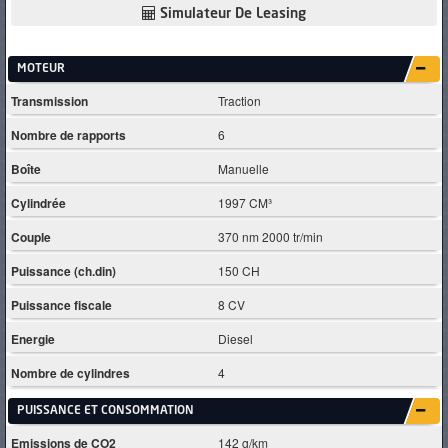
Simulateur De Leasing
MOTEUR
Transmission
Traction
Nombre de rapports
6
Boîte
Manuelle
Cylindrée
1997 CM³
Couple
370 nm 2000 tr/min
Puissance (ch.din)
150 CH
Puissance fiscale
8 CV
Energie
Diesel
Nombre de cylindres
4
PUISSANCE ET CONSOMMATION
Emissions de CO2
142 g/km