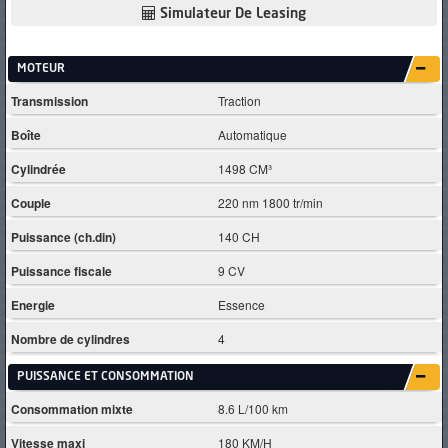
Simulateur De Leasing
MOTEUR
Transmission
Traction
Boîte
Automatique
Cylindrée
1498 CM³
Couple
220 nm 1800 tr/min
Puissance (ch.din)
140 CH
Puissance fiscale
9 CV
Energie
Essence
Nombre de cylindres
4
PUISSANCE ET CONSOMMATION
Consommation mixte
8.6 L/100 km
Vitesse maxi
180 KM/H