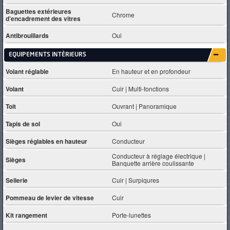
Baguettes extérieures
Chrome
d’encadrement des vitres
Antibrouillards
Oui
EQUIPEMENTS INTÈRIEURS
Volant réglable
En hauteur et en profondeur
Volant
Cuir | Multi-fonctions
Toit
Ouvrant | Panoramique
Tapis de sol
Oui
Sièges réglables en hauteur
Conducteur
Conducteur à réglage électrique |
Sièges
Banquette arrière coulissante
Sellerie
Cuir | Surpiqures
Pommeau de levier de vitesse
Cuir
Kit rangement
Porte-lunettes