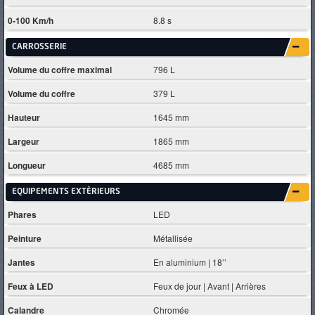
0-100 Km/h
8.8 s
CARROSSERIE
Volume du coffre maximal
796 L
Volume du coffre
379 L
Hauteur
1645 mm
Largeur
1865 mm
Longueur
4685 mm
EQUIPEMENTS EXTÈRIEURS
Phares
LED
Peinture
Métallisée
Jantes
En aluminium | 18’’
Feux à LED
Feux de jour | Avant | Arrières
Calandre
Chromée