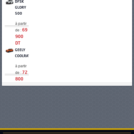
DFSK
GLORY
500
à partir
de :
69
900
DT
GEELY
COOLRAY
à partir
de :
72
800
DT
OPEL
CROSSLAND
à partir
de :
72
900
DT