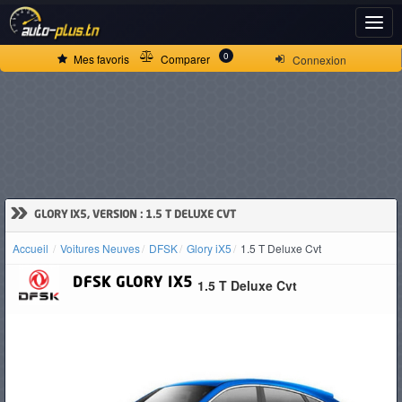
ACCUEIL
0
Mes favoris
Comparer
Connexion
ACTUALITÉS
VOITURES
NEUVES
»
GLORY IX5, VERSION : 1.5 T DELUXE CVT
Accueil
Voitures Neuves
DFSK
Glory iX5
1.5 T Deluxe Cvt
VOITURES
DFSK
GLORY IX5
1.5 T Deluxe Cvt
D'OCCASION
CAMIONS