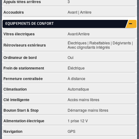
Appuis têtes arrières
3
Accoudoirs
Avant | Arrière
EQUIPEMENTS DE CONFORT
Vitres électriques
Avant/Arrière
Électriques | Rabattables | Dégivrants |
Rétroviseurs extérieurs
Avec clignotants intégrés
Ordinateur de bord
Oui
Frein de stationnement
Éléctrique
Fermeture centralisée
À distance
Climatisation
Automatique
Clé intelligente
Accès mains libres
Bouton Start & Stop
Démarrage mains libres
Alimentation électrique
1 prise 12 V
Navigation
GPS