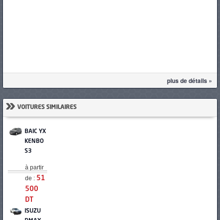
plus de détails »
»
VOITURES SIMILAIRES
BAIC YX
KENBO
S3
à partir
de :
51
500
DT
ISUZU