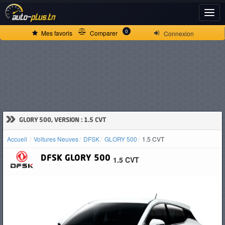
ACCUEIL
0
Mes favoris
Comparer
Connexion
ACTUALITÉS
VOITURES
NEUVES
»
GLORY 500, VERSION : 1.5 CVT
Accueil
Voitures Neuves
DFSK
GLORY 500
1.5 CVT
VOITURES
DFSK
GLORY 500
1.5 CVT
D'OCCASION
CAMIONS