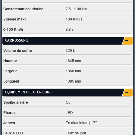
Consommation urbaine
7.5 L/100 km
Vitesse maxi
180 KM/H
0-100 Km/h
8.8 s
CARROSSERIE
Volume du coffre
320 L
Hauteur
1645 mm
Largeur
1850 mm
Longueur
4385 mm
EQUIPEMENTS EXTÈRIEURS
Spoiler arrière
Oui
Phares
LED
Jantes
En aluminium | 17’’
Feux à LED
Feux de jour