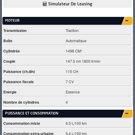
Simulateur De Leasing
MOTEUR
Transmission
Traction
Boîte
Automatique
Cylindrée
1498 CM³
Couple
147.5 nm 1800 tr/min
Puissance (ch.din)
115 CH
Puissance fiscale
7 CV
Energie
Essence
Nombre de cylindres
4
PUISSANCE ET CONSOMMATION
Consommation mixte
6.5 L/100 km
Consommation extra-urbaine
5.4 L/100 km