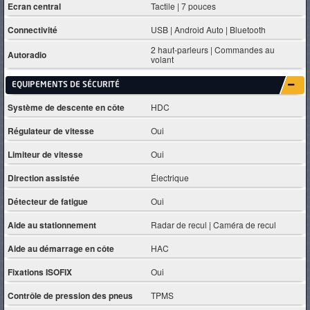
Ecran central
Tactile | 7 pouces
Connectivité
USB | Android Auto | Bluetooth
2 haut-parleurs | Commandes au
Autoradio
volant
EQUIPEMENTS DE SÉCURITÉ
Système de descente en côte
HDC
Régulateur de vitesse
Oui
Limiteur de vitesse
Oui
Direction assistée
Électrique
Détecteur de fatigue
Oui
Aide au stationnement
Radar de recul | Caméra de recul
Aide au démarrage en côte
HAC
Fixations ISOFIX
Oui
Contrôle de pression des pneus
TPMS