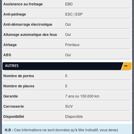
Assistance au freinage
EBD
Anti-patinage
ESC | ESP
Anti-démarrage électronique
Oui
Allumage automatique des feux
Oui
Airbags
Frontaux
ABS
Oui
AUTRES
Nombre de portes
5
Nombre de places
5
Garantie
7 ans ou 150.000 km
Carrosserie
SUV
Disponibilité
Disponible
N.B :
Ces informations ne sont données qu'à titre indicatif, vous devez