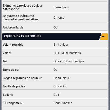
Eléments extérieurs couleur
Pare-chocs
carrosserie
Baguettes extérieures
Chrome
d’encadrement des vitres
Antibrouillards
Oui
EQUIPEMENTS INTÈRIEURS
Volant réglable
En hauteur
Volant
Cuir | Multi-fonctions
Toit
Ouvrant | Panoramique
Tapis de sol
Oui
Sièges réglables en hauteur
Conducteur
Seuils de portes
Chromés
Sellerie
Cuir
Kit rangement
Porte-lunettes