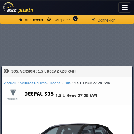
ACCUEIL
0
Mes favoris
Comparer
Connexion
ACTUALITÉS
VOITURES
NEUVES
»
S05, VERSION : 1.5 L REEV 27.28 KWH
Accueil
Voitures Neuves
Deepal
S05
1.5 L Reev 27.28 kWh
VOITURES
DEEPAL
S05
1.5 L Reev 27.28 kWh
D'OCCASION
CAMIONS