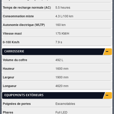
Temps de recharge normale (AC)
5.5 heures
Consommation mixte
4.3 L/100 km
Autonomie électrique (WLTP)
160 km
Vitesse maxi
175 KM/H
0-100 Km/h
7.9 s
CARROSSERIE
Volume du coffre
492 L
Hauteur
1600 mm
Largeur
1900 mm
Longueur
4620 mm
EQUIPEMENTS EXTÈRIEURS
Poignées de portes
Escamotables
Phares
Full LED