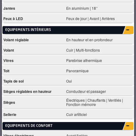
Jantes
En aluminium | 18’’
Feux à LED
Feux de jour | Avant | Arrières
EQUIPEMENTS INTÈRIEURS
Volant réglable
En hauteur et en profondeur
Volant
Cuir | Multi-fonctions
Vitres
Parebrise athermique
Toit
Panoramique
Tapis de sol
Oui
Sièges réglables en hauteur
Conducteur et passager
Électriques | Chauffants | Ventilés |
Sièges
Fonction mémoire
Sellerie
Cuir artificiel
EQUIPEMENTS DE CONFORT
Vitres électriques
Avant/Arrière