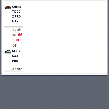
CHERY
TIGGO
2 PRO
MAX
à partir
de :
66
990
DT
GEELY
GX3
PRO
à partir
de :
68
800
DT
DFSK
GLORY
500
à partir