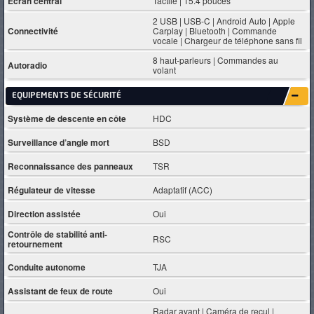
Ecran central
Tactile | 15.4 pouces
2 USB | USB-C | Android Auto | Apple
Connectivité
Carplay | Bluetooth | Commande
vocale | Chargeur de téléphone sans fil
8 haut-parleurs | Commandes au
Autoradio
volant
EQUIPEMENTS DE SÉCURITÉ
Système de descente en côte
HDC
Surveillance d’angle mort
BSD
Reconnaissance des panneaux
TSR
Régulateur de vitesse
Adaptatif (ACC)
Direction assistée
Oui
Contrôle de stabilité anti-
RSC
retournement
Conduite autonome
TJA
Assistant de feux de route
Oui
Radar avant | Caméra de recul |