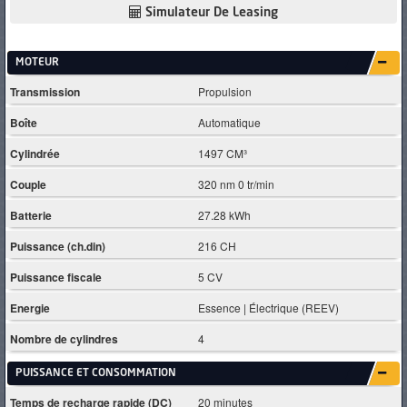
Simulateur De Leasing
MOTEUR
Transmission
Propulsion
Boîte
Automatique
Cylindrée
1497 CM³
Couple
320 nm 0 tr/min
Batterie
27.28 kWh
Puissance (ch.din)
216 CH
Puissance fiscale
5 CV
Energie
Essence | Électrique (REEV)
Nombre de cylindres
4
PUISSANCE ET CONSOMMATION
Temps de recharge rapide (DC)
20 minutes