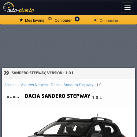
ACCUEIL
0
Mes favoris
Comparer
Connexion
ACTUALITÉS
VOITURES
NEUVES
»
SANDERO STEPWAY, VERSION : 1.0 L
Accueil
Voitures Neuves
Dacia
Sandero Stepway
1.0 L
VOITURES
DACIA
SANDERO STEPWAY
1.0 L
D'OCCASION
CAMIONS