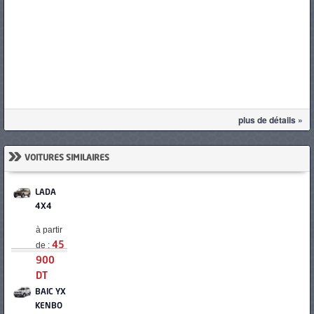
plus de détails »
»
VOITURES SIMILAIRES
LADA
4X4
à partir
de :
45
900
DT
BAIC YX
KENBO