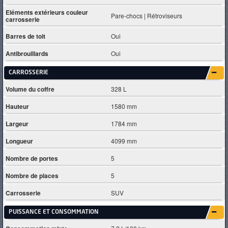
Eléments extérieurs couleur
Pare-chocs | Rétroviseurs
carrosserie
Barres de toit
Oui
Antibrouillards
Oui
CARROSSERIE
Volume du coffre
328 L
Hauteur
1580 mm
Largeur
1784 mm
Longueur
4099 mm
Nombre de portes
5
Nombre de places
5
Carrosserie
SUV
PUISSANCE ET CONSOMMATION