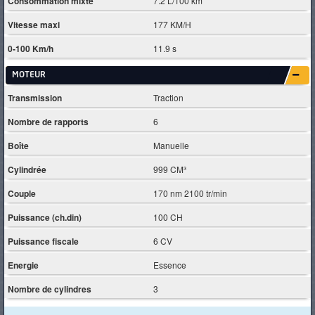
Consommation mixte
7.2 L/100 km
Vitesse maxi
177 KM/H
0-100 Km/h
11.9 s
MOTEUR
Transmission
Traction
Nombre de rapports
6
Boîte
Manuelle
Cylindrée
999 CM³
Couple
170 nm 2100 tr/min
Puissance (ch.din)
100 CH
Puissance fiscale
6 CV
Energie
Essence
Nombre de cylindres
3