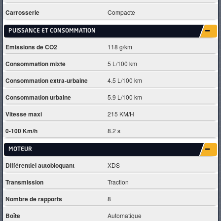
Carrosserie
Compacte
PUISSANCE ET CONSOMMATION
Emissions de CO2
118 g/km
Consommation mixte
5 L/100 km
Consommation extra-urbaine
4.5 L/100 km
Consommation urbaine
5.9 L/100 km
Vitesse maxi
215 KM/H
0-100 Km/h
8.2 s
MOTEUR
Différentiel autobloquant
XDS
Transmission
Traction
Nombre de rapports
8
Boîte
Automatique