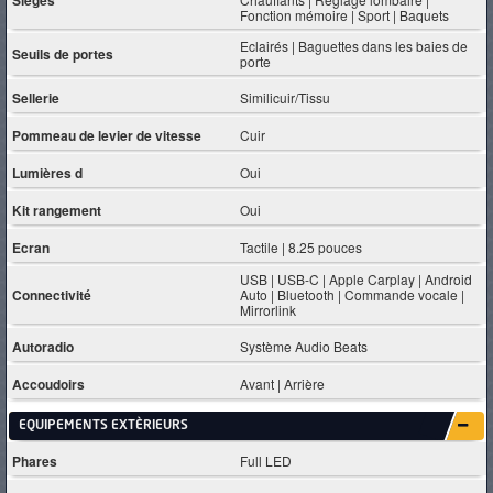
Sièges
Fonction mémoire | Sport | Baquets
Eclairés | Baguettes dans les baies de
Seuils de portes
porte
Sellerie
Similicuir/Tissu
Pommeau de levier de vitesse
Cuir
Lumières d
Oui
Kit rangement
Oui
Ecran
Tactile | 8.25 pouces
USB | USB-C | Apple Carplay | Android
Connectivité
Auto | Bluetooth | Commande vocale |
Mirrorlink
Autoradio
Système Audio Beats
Accoudoirs
Avant | Arrière
EQUIPEMENTS EXTÈRIEURS
Phares
Full LED