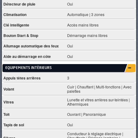
Détecteur de pluie
Oui
Climatisation
Automatique | 3 zones
Clé intelligente
Accès mains libres
Bouton Start & Stop
Démarrage mains libres
Allumage automatique des feux
Oui
Aide au démarrage en côte
Oui
EQUIPEMENTS INTÈRIEURS
Appuis têtes arrières
3
Cuir | Chauffant | Multi-fonctions | Avec
Volant
palettes
Lunette et vitres arrières sur-teintées |
Vitres
Athermiques
Toit
Ouvrant | Panoramique
Tapis de sol
Oui
Conducteur à réglage électrique |
Chauffants | Réglage lombaire |