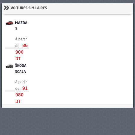
»
VOITURES SIMILAIRES
MAZDA
3
à partir
de :
86
900
DT
ŠKODA
SCALA
à partir
de :
91
980
DT
OPEL
ASTRA
à partir
de :
94