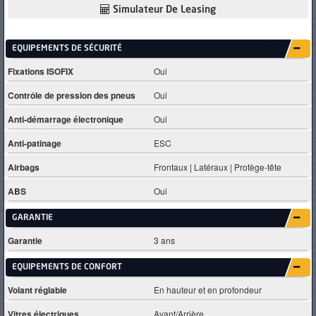
Simulateur De Leasing
EQUIPEMENTS DE SÉCURITÉ
Fixations ISOFIX
Oui
Contrôle de pression des pneus
Oui
Anti-démarrage électronique
Oui
Anti-patinage
ESC
Airbags
Frontaux | Latéraux | Protège-tête
ABS
Oui
GARANTIE
Garantie
3 ans
EQUIPEMENTS DE CONFORT
Volant réglable
En hauteur et en profondeur
Vitres électriques
Avant/Arrière