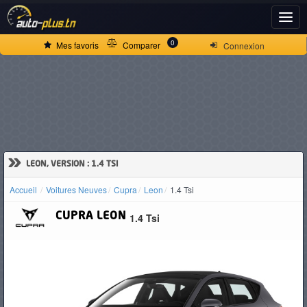
ACCUEIL
0
Mes favoris
Comparer
Connexion
ACTUALITÉS
VOITURES
NEUVES
»
LEON, VERSION : 1.4 TSI
Accueil
Voitures Neuves
Cupra
Leon
1.4 Tsi
VOITURES
CUPRA
LEON
1.4 Tsi
D'OCCASION
CAMIONS