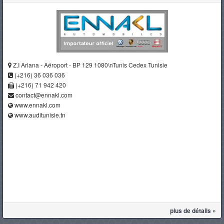
Z.I Ariana - Aéroport - BP 129 1080\nTunis Cedex Tunisie
(+216) 36 036 036
(+216) 71 942 420
contact@ennakl.com
www.ennakl.com
www.auditunisie.tn
plus de détails »