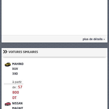
plus de détails »
»
VOITURES SIMILAIRES
MAHINDRA
XUV
3XO
à partir
de :
57
800
DT
NISSAN
MAGNITE