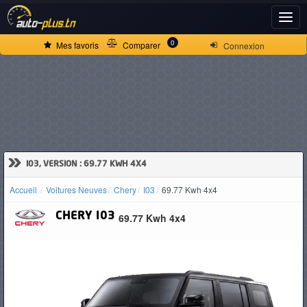
ACCUEIL
0
Mes favoris
Comparer
Connexion
ACTUALITÉS
VOITURES
NEUVES
»
I03, VERSION : 69.77 KWH 4X4
Accueil
Voitures Neuves
Chery
I03
69.77 Kwh 4x4
VOITURES
CHERY
I03
69.77 Kwh 4x4
D'OCCASION
CAMIONS