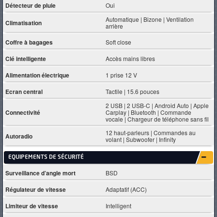
Détecteur de pluie
Oui
Automatique | Bizone | Ventilation
Climatisation
arrière
Coffre à bagages
Soft close
Clé intelligente
Accès mains libres
Alimentation électrique
1 prise 12 V
Ecran central
Tactile | 15.6 pouces
2 USB | 2 USB-C | Android Auto | Apple
Connectivité
Carplay | Bluetooth | Commande
vocale | Chargeur de téléphone sans fil
12 haut-parleurs | Commandes au
Autoradio
volant | Subwoofer | Infinity
EQUIPEMENTS DE SÉCURITÉ
Surveillance d’angle mort
BSD
Régulateur de vitesse
Adaptatif (ACC)
Limiteur de vitesse
Intelligent