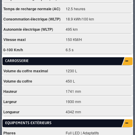
Temps de recharge normale (AC)
12.5 heures
Consommation électrique (WLTP)
18.9 kWh/100 km
Autonomie électrique (WLTP)
495 km
Vitesse maxi
150 KM/H
0-100 Km/h
6.5 s
CARROSSERIE
Volume du coffre maximal
1230 L
Volume du coffre
450 L
Hauteur
1741 mm
Largeur
1930 mm
Longueur
4342 mm
EQUIPEMENTS EXTÈRIEURS
Phares
Full LED | Adaptatifs