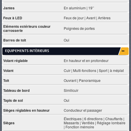
Jantes
En aluminium | 19’’
Feux à LED
Feux de jour | Avant | Arrières
Eléments extérieurs couleur
Poignées de portes
carrosserie
Barres de toit
Oui
EQUIPEMENTS INTÈRIEURS
Volant réglable
En hauteur et en profondeur
Volant
Cuir | Multi-fonctions | Sport | à méplat
Toit
Ouvrant | Panoramique
Tableau de bord
Similicuir
Tapis de sol
Oui
Sièges réglables en hauteur
Conducteur et passager
Électriques | 6 directions | Chauffants |
Sièges
Massants | Ventilés | Réglage lombaire
| Fonction mémoire