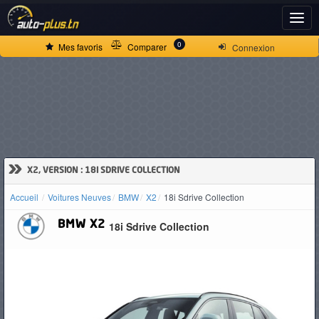
ACCUEIL
0
Mes favoris
Comparer
Connexion
ACTUALITÉS
VOITURES
NEUVES
»
X2, VERSION : 18I SDRIVE COLLECTION
Accueil
Voitures Neuves
BMW
X2
18i Sdrive Collection
VOITURES
BMW
X2
18i Sdrive Collection
D'OCCASION
CAMIONS