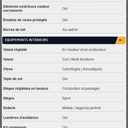
Eléments extérieurs couleur
Oui
carrosserie
Boulons de roues protégés
Oui
Barres de toit
Alu satiné
EQUIPEMENTS INTÈRIEURS
Volant réglable
En hauteur et en profondeur
Volant
Cuir | Multi-fonctions
Vitres
Calorifuges | Acoustiques
Tapis de sol
Oui
Sièges réglables en hauteur
Conducteur et passager
Sièges
Sport
Sellerie
Mokka | Veganza perforé
Lumières d’ambiance
Oui
Kit rangement
Oui