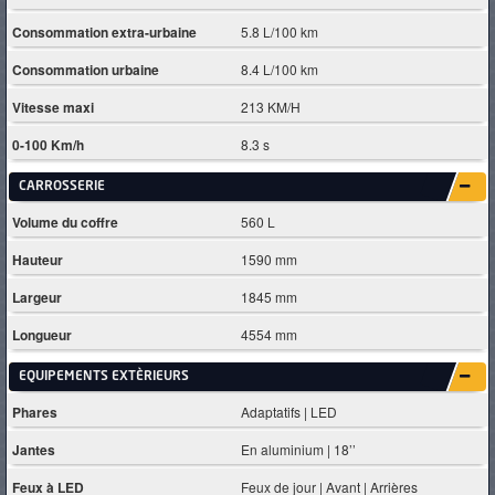
Consommation extra-urbaine
5.8 L/100 km
Consommation urbaine
8.4 L/100 km
Vitesse maxi
213 KM/H
0-100 Km/h
8.3 s
CARROSSERIE
Volume du coffre
560 L
Hauteur
1590 mm
Largeur
1845 mm
Longueur
4554 mm
EQUIPEMENTS EXTÈRIEURS
Phares
Adaptatifs | LED
Jantes
En aluminium | 18’’
Feux à LED
Feux de jour | Avant | Arrières