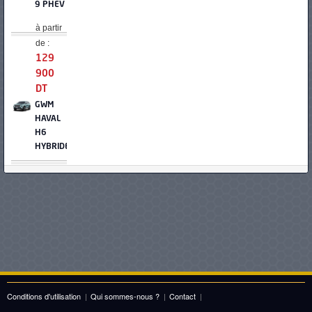
9 PHEV
à partir
de :
129
900
DT
GWM
HAVAL
H6
HYBRIDE
à partir
de :
129
900
DT
KIA
NIRO
HYBRIDE
Conditions d'utilisation
|
Qui sommes-nous ?
|
Contact
|
à partir