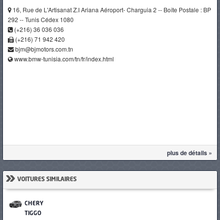
16, Rue de L'Artisanat Z.I Ariana Aéroport- Charguia 2 -- Boîte Postale : BP
292 -- Tunis Cédex 1080
(+216) 36 036 036
(+216) 71 942 420
bjm@bjmotors.com.tn
www.bmw-tunisia.com/tn/fr/index.html
plus de détails »
»
VOITURES SIMILAIRES
CHERY
TIGGO