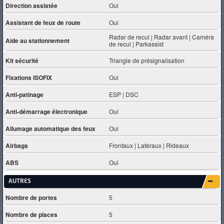
Direction assistée
Oui
Assistant de feux de route
Oui
Radar de recul | Radar avant | Caméra
Aide au stationnement
de recul | Parkassist
Kit sécurité
Triangle de présignalisation
Fixations ISOFIX
Oui
Anti-patinage
ESP | DSC
Anti-démarrage électronique
Oui
Allumage automatique des feux
Oui
Airbags
Frontaux | Latéraux | Rideaux
ABS
Oui
AUTRES
Nombre de portes
5
Nombre de places
5