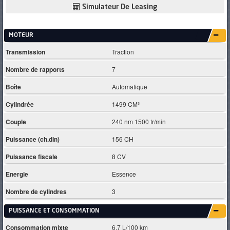
Simulateur De Leasing
MOTEUR
Transmission
Traction
Nombre de rapports
7
Boîte
Automatique
Cylindrée
1499 CM³
Couple
240 nm 1500 tr/min
Puissance (ch.din)
156 CH
Puissance fiscale
8 CV
Energie
Essence
Nombre de cylindres
3
PUISSANCE ET CONSOMMATION
Consommation mixte
6.7 L/100 km