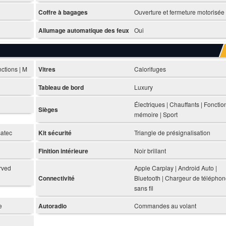
Coffre à bagages
Ouverture et fermeture motorisée
Allumage automatique des feux
Oui
nctions | M
Vitres
Calorifuges
Tableau de bord
Luxury
Électriques | Chauffants | Fonctio
Sièges
mémoire | Sport
satec
Kit sécurité
Triangle de présignalisation
Finition intérieure
Noir brillant
urved
Apple Carplay | Android Auto |
Connectivité
Bluetooth | Chargeur de télépho
sans fil
e
Autoradio
Commandes au volant