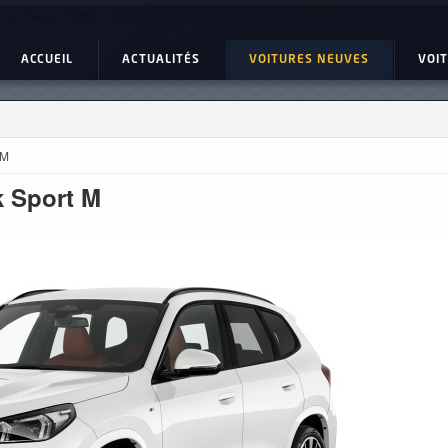
ture Neuve : BMW x1 18i Sdrive Pack Sport M
ACCUEIL
ACTUALITÉS
VOITURES NEUVES
VOI
 M
k Sport M