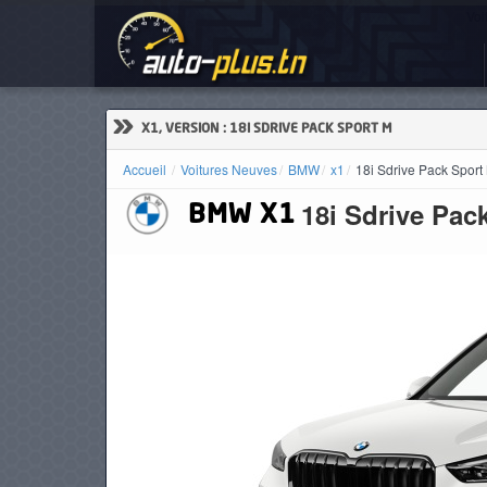
Voi
ACCUEIL
ACTUALITÉS
»
X1, VERSION : 18I SDRIVE PACK SPORT M
Accueil
Voitures Neuves
BMW
x1
18i Sdrive Pack Sport
18i Sdrive Pac
BMW
X1
VOITURES
NEUVES
VOITURES
D'OCCASION
CAMIONS