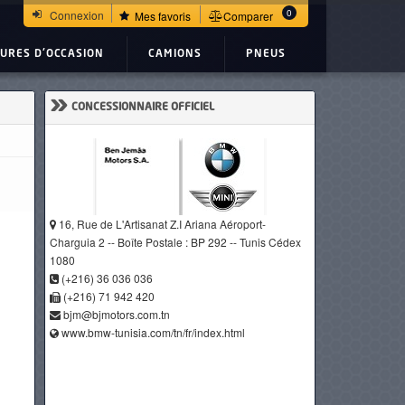
0
Connexion
Mes favoris
Comparer
TURES D'OCCASION
CAMIONS
PNEUS
»
CONCESSIONNAIRE OFFICIEL
16, Rue de L'Artisanat Z.I Ariana Aéroport-
Charguia 2 -- Boîte Postale : BP 292 -- Tunis Cédex
1080
(+216) 36 036 036
(+216) 71 942 420
bjm@bjmotors.com.tn
www.bmw-tunisia.com/tn/fr/index.html