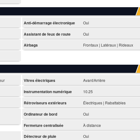
Anti-démarrage électronique
Oui
Assistant de feux de route
Oui
Airbags
Frontaux | Latéraux | Rideaux
eur
Vitres électriques
Avant/Arrière
Instrumentation numérique
10.25
Rétroviseurs extérieurs
Électriques | Rabattables
Ordinateur de bord
Oui
Fermeture centralisée
À distance
Détecteur de pluie
Oui