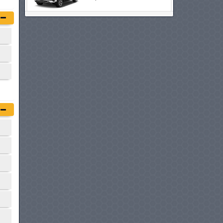
VOYAH COURAGE
à partir de :
121 000 DT
GEELY STARRAY
à partir de :
122 800 DT
HYUNDAI KONA ELECTRIC
à partir de :
123 900 DT
BYD ATTO 3
à partir de :
123 990 DT
MINI ACEMAN ELECTRIC
à partir de :
124 900 DT