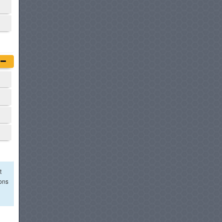
t
ions