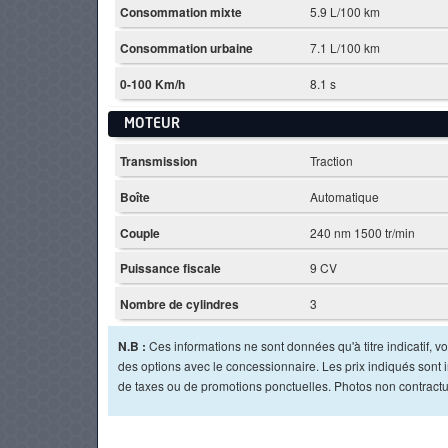
Consommation mixte
5.9 L/100 km
Consommation urbaine
7.1 L/100 km
0-100 Km/h
8.1 s
MOTEUR
Transmission
Traction
Boîte
Automatique
Couple
240 nm 1500 tr/min
Puissance fiscale
9 CV
Nombre de cylindres
3
N.B :
Ces informations ne sont données qu'à titre indicatif, vou
des options avec le concessionnaire. Les prix indiqués sont in
de taxes ou de promotions ponctuelles. Photos non contractu