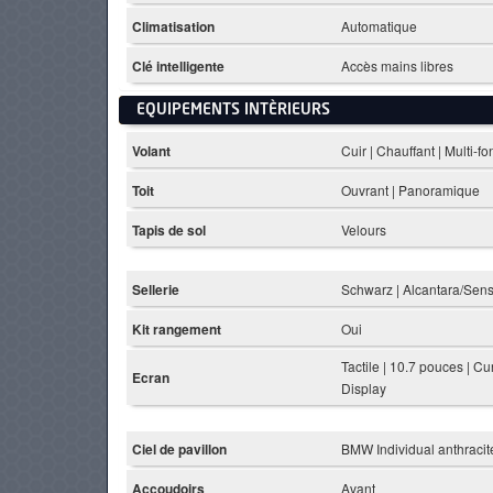
Climatisation
Automatique
Clé intelligente
Accès mains libres
EQUIPEMENTS INTÈRIEURS
Volant
Cuir | Chauffant | Multi-fo
Toit
Ouvrant | Panoramique
Tapis de sol
Velours
Sellerie
Schwarz | Alcantara/Sen
Kit rangement
Oui
Tactile | 10.7 pouces | C
Ecran
Display
Ciel de pavillon
BMW Individual anthracit
Accoudoirs
Avant