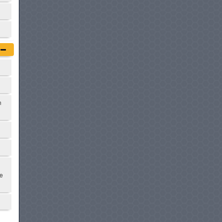
FORD TERRITORY
à partir de :
125 900 DT
JEEP RENEGADE
à partir de :
126 500 DT
TOYOTA BZ4X
n
à partir de :
129 800 DT
GWM HAVAL H6 HYBRIDE
à partir de :
129 900 DT
ne