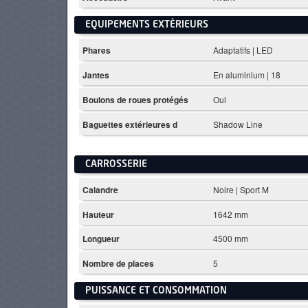
EQUIPEMENTS EXTÈRIEURS
Phares
Adaptatifs | LED
Jantes
En aluminium | 18
Boulons de roues protégés
Oui
Baguettes extérieures d
Shadow Line
CARROSSERIE
Calandre
Noire | Sport M
Hauteur
1642 mm
Longueur
4500 mm
Nombre de places
5
PUISSANCE ET CONSOMMATION