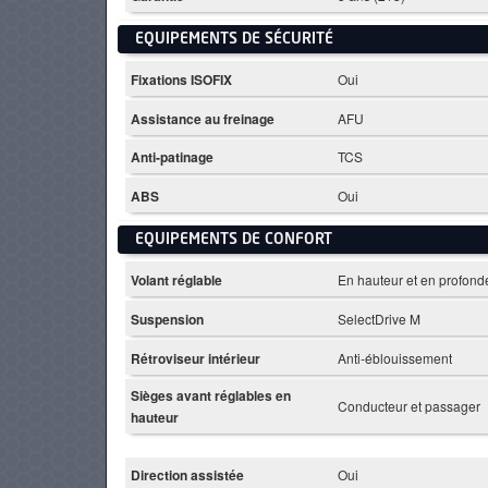
EQUIPEMENTS DE SÉCURITÉ
Fixations ISOFIX
Oui
Assistance au freinage
AFU
Anti-patinage
TCS
ABS
Oui
EQUIPEMENTS DE CONFORT
Volant réglable
En hauteur et en profond
Suspension
SelectDrive M
Rétroviseur intérieur
Anti-éblouissement
Sièges avant réglables en
Conducteur et passager
hauteur
Direction assistée
Oui