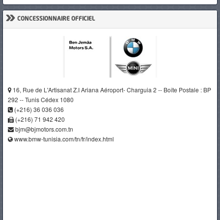
»
CONCESSIONNAIRE OFFICIEL
16, Rue de L'Artisanat Z.I Ariana Aéroport- Charguia 2 -- Boîte Postale : BP
292 -- Tunis Cédex 1080
(+216) 36 036 036
(+216) 71 942 420
bjm@bjmotors.com.tn
www.bmw-tunisia.com/tn/fr/index.html