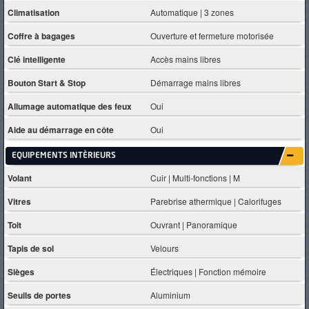
Climatisation
Automatique | 3 zones
Coffre à bagages
Ouverture et fermeture motorisée
Clé intelligente
Accès mains libres
Bouton Start & Stop
Démarrage mains libres
Allumage automatique des feux
Oui
Aide au démarrage en côte
Oui
EQUIPEMENTS INTÈRIEURS
Volant
Cuir | Multi-fonctions | M
Vitres
Parebrise athermique | Calorifuges
Toit
Ouvrant | Panoramique
Tapis de sol
Velours
Sièges
Électriques | Fonction mémoire
Seuils de portes
Aluminium