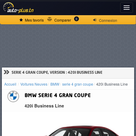
ACCUEIL
0
Mes favoris
Comparer
Connexion
ACTUALITÉS
VOITURES
NEUVES
»
SERIE 4 GRAN COUPE, VERSION : 420I BUSINESS LINE
Accueil
Voitures Neuves
BMW
serie 4 gran coupe
420i Business Line
VOITURES
BMW
SERIE 4 GRAN COUPE
D'OCCASION
420i Business Line
CAMIONS