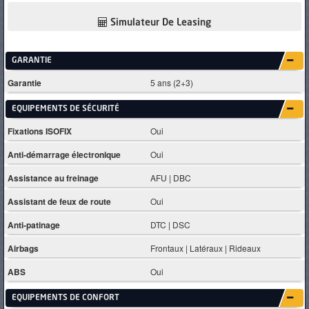
Simulateur De Leasing
GARANTIE
Garantie
5 ans (2+3)
EQUIPEMENTS DE SÉCURITÉ
Fixations ISOFIX
Oui
Anti-démarrage électronique
Oui
Assistance au freinage
AFU | DBC
Assistant de feux de route
Oui
Anti-patinage
DTC | DSC
Airbags
Frontaux | Latéraux | Rideaux
ABS
Oui
EQUIPEMENTS DE CONFORT