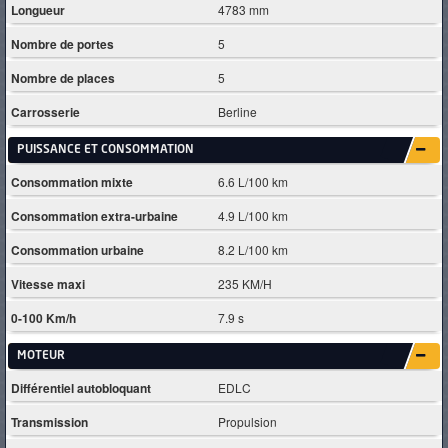
Longueur
4783 mm
Nombre de portes
5
Nombre de places
5
Carrosserie
Berline
PUISSANCE ET CONSOMMATION
Consommation mixte
6.6 L/100 km
Consommation extra-urbaine
4.9 L/100 km
Consommation urbaine
8.2 L/100 km
Vitesse maxi
235 KM/H
0-100 Km/h
7.9 s
MOTEUR
Différentiel autobloquant
EDLC
Transmission
Propulsion