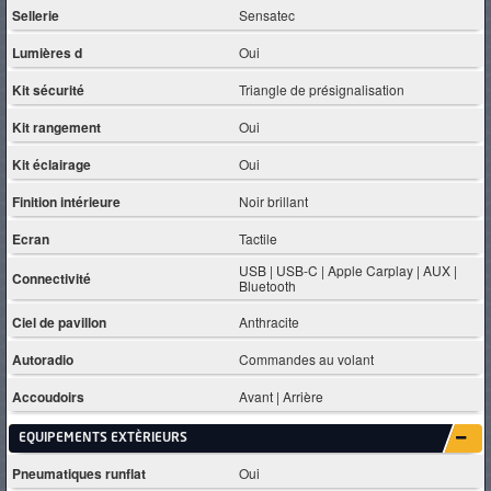
Sellerie
Sensatec
Lumières d
Oui
Kit sécurité
Triangle de présignalisation
Kit rangement
Oui
Kit éclairage
Oui
Finition intérieure
Noir brillant
Ecran
Tactile
USB | USB-C | Apple Carplay | AUX |
Connectivité
Bluetooth
Ciel de pavillon
Anthracite
Autoradio
Commandes au volant
Accoudoirs
Avant | Arrière
EQUIPEMENTS EXTÈRIEURS
Pneumatiques runflat
Oui