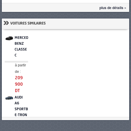
plus de détails »
»
VOITURES SIMILAIRES
MERCEDES-
BENZ
CLASSE
C
à partir
de :
209
900
DT
AUDI
A6
SPORTBACK
E-TRON
à partir