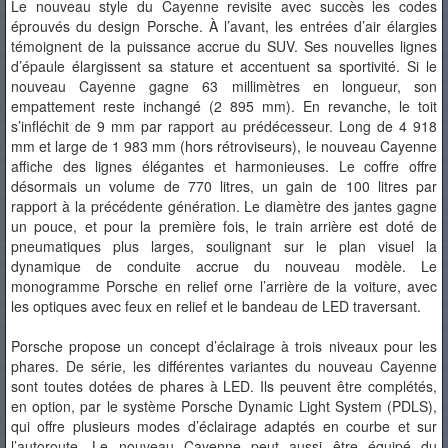
Le nouveau style du Cayenne revisite avec succès les codes
éprouvés du design Porsche. À l’avant, les entrées d’air élargies
témoignent de la puissance accrue du SUV. Ses nouvelles lignes
d’épaule élargissent sa stature et accentuent sa sportivité. Si le
nouveau Cayenne gagne 63 millimètres en longueur, son
empattement reste inchangé (2 895 mm). En revanche, le toit
s’infléchit de 9 mm par rapport au prédécesseur. Long de 4 918
mm et large de 1 983 mm (hors rétroviseurs), le nouveau Cayenne
affiche des lignes élégantes et harmonieuses. Le coffre offre
désormais un volume de 770 litres, un gain de 100 litres par
rapport à la précédente génération. Le diamètre des jantes gagne
un pouce, et pour la première fois, le train arrière est doté de
pneumatiques plus larges, soulignant sur le plan visuel la
dynamique de conduite accrue du nouveau modèle. Le
monogramme Porsche en relief orne l’arrière de la voiture, avec
les optiques avec feux en relief et le bandeau de LED traversant.
Porsche propose un concept d’éclairage à trois niveaux pour les
phares. De série, les différentes variantes du nouveau Cayenne
sont toutes dotées de phares à LED. Ils peuvent être complétés,
en option, par le système Porsche Dynamic Light System (PDLS),
qui offre plusieurs modes d’éclairage adaptés en courbe et sur
l’autoroute. Le nouveau Cayenne peut aussi être équipé du