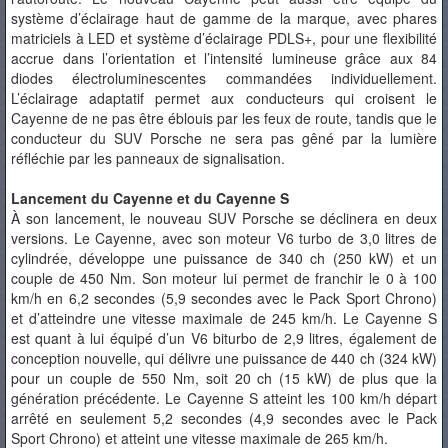
système d’éclairage haut de gamme de la marque, avec phares
matriciels à LED et système d’éclairage PDLS+, pour une flexibilité
accrue dans l’orientation et l’intensité lumineuse grâce aux 84
diodes électroluminescentes commandées individuellement.
L’éclairage adaptatif permet aux conducteurs qui croisent le
Cayenne de ne pas être éblouis par les feux de route, tandis que le
conducteur du SUV Porsche ne sera pas gêné par la lumière
réfléchie par les panneaux de signalisation.
Lancement du Cayenne et du Cayenne S
À son lancement, le nouveau SUV Porsche se déclinera en deux
versions. Le Cayenne, avec son moteur V6 turbo de 3,0 litres de
cylindrée, développe une puissance de 340 ch (250 kW) et un
couple de 450 Nm. Son moteur lui permet de franchir le 0 à 100
km/h en 6,2 secondes (5,9 secondes avec le Pack Sport Chrono)
et d’atteindre une vitesse maximale de 245 km/h. Le Cayenne S
est quant à lui équipé d’un V6 biturbo de 2,9 litres, également de
conception nouvelle, qui délivre une puissance de 440 ch (324 kW)
pour un couple de 550 Nm, soit 20 ch (15 kW) de plus que la
génération précédente. Le Cayenne S atteint les 100 km/h départ
arrêté en seulement 5,2 secondes (4,9 secondes avec le Pack
Sport Chrono) et atteint une vitesse maximale de 265 km/h.