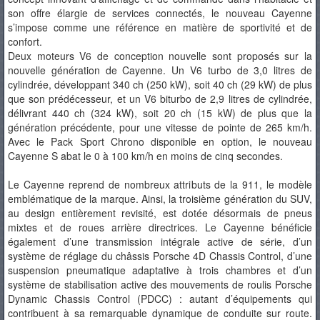
son offre élargie de services connectés, le nouveau Cayenne
s’impose comme une référence en matière de sportivité et de
confort.
Deux moteurs V6 de conception nouvelle sont proposés sur la
nouvelle génération de Cayenne. Un V6 turbo de 3,0 litres de
cylindrée, développant 340 ch (250 kW), soit 40 ch (29 kW) de plus
que son prédécesseur, et un V6 biturbo de 2,9 litres de cylindrée,
délivrant 440 ch (324 kW), soit 20 ch (15 kW) de plus que la
génération précédente, pour une vitesse de pointe de 265 km/h.
Avec le Pack Sport Chrono disponible en option, le nouveau
Cayenne S abat le 0 à 100 km/h en moins de cinq secondes.
Le Cayenne reprend de nombreux attributs de la 911, le modèle
emblématique de la marque. Ainsi, la troisième génération du SUV,
au design entièrement revisité, est dotée désormais de pneus
mixtes et de roues arrière directrices. Le Cayenne bénéficie
également d’une transmission intégrale active de série, d’un
système de réglage du châssis Porsche 4D Chassis Control, d’une
suspension pneumatique adaptative à trois chambres et d’un
système de stabilisation active des mouvements de roulis Porsche
Dynamic Chassis Control (PDCC) : autant d’équipements qui
contribuent à sa remarquable dynamique de conduite sur route.