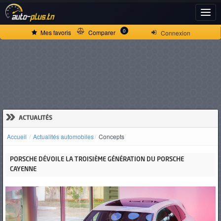
ACCUEIL
0
Mes favoris
Comparer
Connexion
ACTUALITÉS
VOITURES
NEUVES
»
ACTUALITÉS
Accueil
Actualités automobiles
Concepts
VOITURES
PORSCHE DÉVOILE LA TROISIÈME GÉNÉRATION DU PORSCHE
D'OCCASION
CAYENNE
CAMIONS