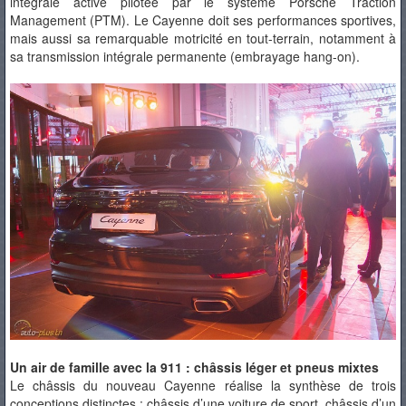
intégrale active pilotée par le système Porsche Traction
Management (PTM). Le Cayenne doit ses performances sportives,
mais aussi sa remarquable motricité en tout-terrain, notamment à
sa transmission intégrale permanente (embrayage hang-on).
Un air de famille avec la 911 : châssis léger et pneus mixtes
Le châssis du nouveau Cayenne réalise la synthèse de trois
conceptions distinctes : châssis d’une voiture de sport, châssis d’un