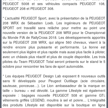
PEUGEOT 5008 et ses véhicules compacts PEUGEOT 108,
PEUGEOT 208 et PEUGEOT 308.
* L’actualité PEUGEOT Sport, avec la présentation de la PEUGEOT
208 WRX de Sébastien Loeb. Les ingénieurs de PEUGEOT
SPORT ont travaillé sans relâche pour mettre au point une
nouvelle version de la PEUGEOT 208 WRX pour le Championnat
du Monde FIA de RallyCross 2018. Les développements apportés
sur la PEUGEOT 208 WRX, qui aligne 560 chevaux, visent à la
rendre encore plus puissante et performante. La lionne est
seulement plus légère et plus rapide mais aussi plus facile à piloter,
avec un châssis plus réactif et plus de couple disponible. Les trois
pilotes du Team PEUGEOT Total seront présents sur le stand le 5
octobre pour rencontrer les fans de sport automobile.
* Les équipes PEUGEOT Design Lab exposent 8 nouveaux outils
sans fil développés pour Peugeot Outillage (scie circulaire,
sauteuse, ponceuse…). Le Lion ambassadeur de la marque en
taille « bureau » est dévoilé. La gamme Lifestyle est également
exposée : bagages nouvelle PEUGEOT 508 et gamme GTi,
vêtements griffés LEGEND, moulins à sel et poivre… L‘intégralité
des produits Lifestyle est disponible sur la boutique en ligne