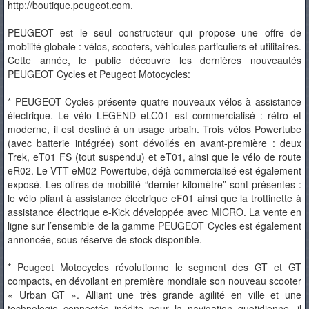
http://boutique.peugeot.com.
PEUGEOT est le seul constructeur qui propose une offre de
mobilité globale : vélos, scooters, véhicules particuliers et utilitaires.
Cette année, le public découvre les dernières nouveautés
PEUGEOT Cycles et Peugeot Motocycles:
* PEUGEOT Cycles présente quatre nouveaux vélos à assistance
électrique. Le vélo LEGEND eLC01 est commercialisé : rétro et
moderne, il est destiné à un usage urbain. Trois vélos Powertube
(avec batterie intégrée) sont dévoilés en avant-première : deux
Trek, eT01 FS (tout suspendu) et eT01, ainsi que le vélo de route
eR02. Le VTT eM02 Powertube, déjà commercialisé est également
exposé. Les offres de mobilité “dernier kilomètre” sont présentes :
le vélo pliant à assistance électrique eF01 ainsi que la trottinette à
assistance électrique e-Kick développée avec MICRO. La vente en
ligne sur l’ensemble de la gamme PEUGEOT Cycles est également
annoncée, sous réserve de stock disponible.
* Peugeot Motocycles révolutionne le segment des GT et GT
compacts, en dévoilant en première mondiale son nouveau scooter
« Urban GT ». Alliant une très grande agilité en ville et une
technologie connectée inédite pour la navigation quotidienne, il