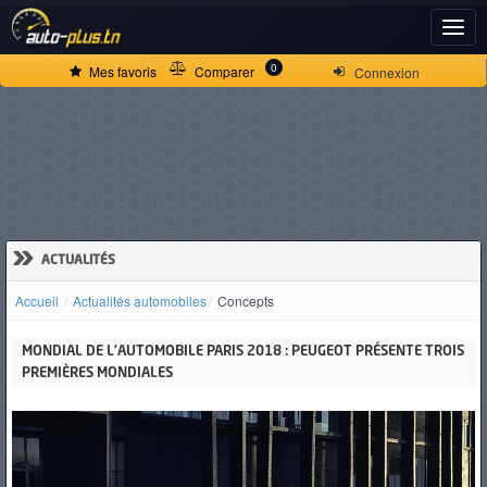
ACCUEIL
0
Mes favoris
Comparer
Connexion
ACTUALITÉS
VOITURES
NEUVES
»
ACTUALITÉS
Accueil
Actualités automobiles
Concepts
VOITURES
MONDIAL DE L’AUTOMOBILE PARIS 2018 : PEUGEOT PRÉSENTE TROIS
D'OCCASION
PREMIÈRES MONDIALES
CAMIONS