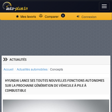
ACCUEIL
0
Mes favoris
Comparer
Connexion
ACTUALITÉS
VOITURES
NEUVES
»
ACTUALITÉS
Accueil
Actualités automobiles
Concepts
VOITURES
HYUNDAI LANCE SES TOUTES NOUVELLES FONCTIONS AUTONOMES
D'OCCASION
SUR LA PROCHAINE GÉNÉRATION DE VÉHICULE À PILE À
COMBUSTIBLE
CAMIONS