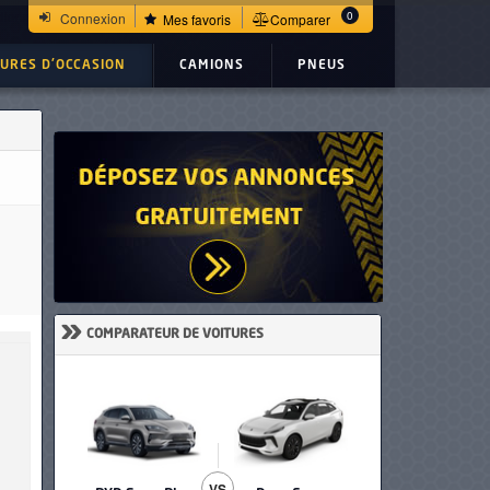
iens. Aucun frais à prévoir, prête à rouler Ref: UC23335
0
Connexion
Mes favoris
Comparer
TURES D'OCCASION
CAMIONS
PNEUS
»
COMPARATEUR DE VOITURES
VS