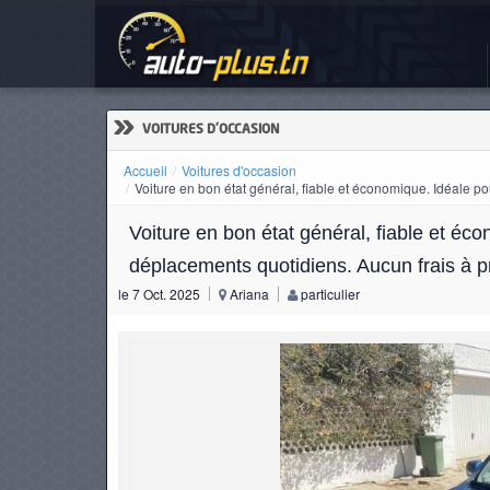
Voi
ACCUEIL
ACTUALITÉS
»
VOITURES D'OCCASION
Accueil
Voitures d'occasion
Voiture en bon état général, fiable et économique. Idéale po
VOITURES
Voiture en bon état général, fiable et éc
NEUVES
déplacements quotidiens. Aucun frais à pr
le 7 Oct. 2025
Ariana
particulier
VOITURES
D'OCCASION
CAMIONS