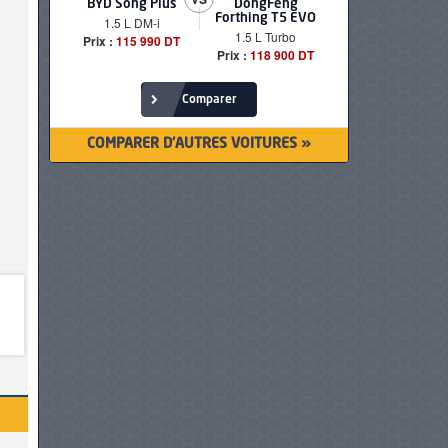
BYD Song Plus
DongFeng
BMW serie
Forthing T5 EVO
1.5 L DM-i
520i Loun
1.5 L Turbo
Prix :
115 990 DT
Prix :
249 90
Prix :
118 900 DT
Comparer
COMPARER D'AUTRES VOITURES »