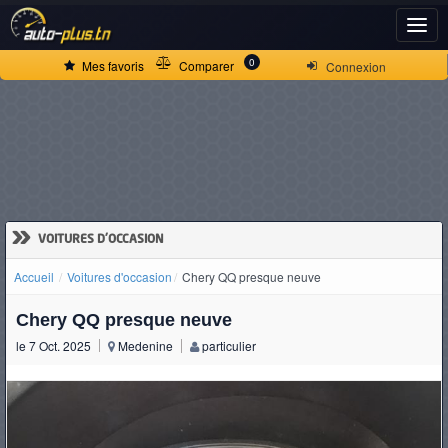
ACCUEIL
0
Mes favoris
Comparer
Connexion
ACTUALITÉS
VOITURES
NEUVES
»
VOITURES D'OCCASION
Accueil
Voitures d'occasion
Chery QQ presque neuve
VOITURES
Chery QQ presque neuve
D'OCCASION
le 7 Oct. 2025
Medenine
particulier
CAMIONS