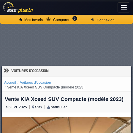
ACCUEIL
0
Mes favoris
Comparer
Connexion
ACTUALITÉS
VOITURES
NEUVES
»
VOITURES D'OCCASION
Accueil
Voitures d'occasion
VOITURES
Vente KIA Xceed SUV Compacte (modèle 2023)
D'OCCASION
Vente KIA Xceed SUV Compacte (modèle 2023)
le 6 Oct. 2025
Sfax
particulier
CAMIONS