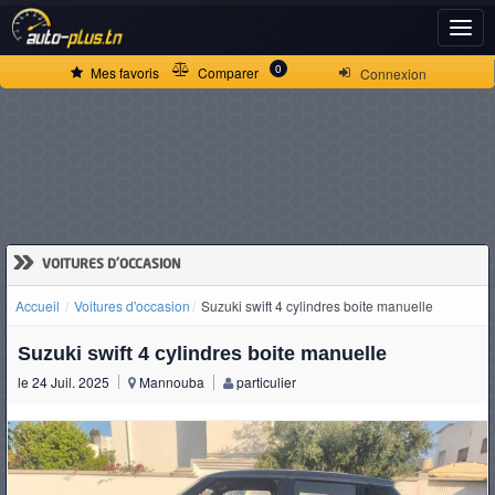
ACCUEIL
0
Mes favoris
Comparer
Connexion
ACTUALITÉS
VOITURES
NEUVES
»
VOITURES D'OCCASION
Accueil
Voitures d'occasion
Suzuki swift 4 cylindres boite manuelle
VOITURES
Suzuki swift 4 cylindres boite manuelle
D'OCCASION
le 24 Juil. 2025
Mannouba
particulier
CAMIONS