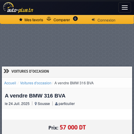
ACCUEIL
0
Mes favoris
Comparer
Connexion
ACTUALITÉS
VOITURES
NEUVES
»
VOITURES D'OCCASION
Accueil
Voitures d'occasion
A vendre BMW 316 BVA
VOITURES
A vendre BMW 316 BVA
D'OCCASION
le 24 Juil. 2025
Sousse
particulier
CAMIONS
57 000 DT
Prix: