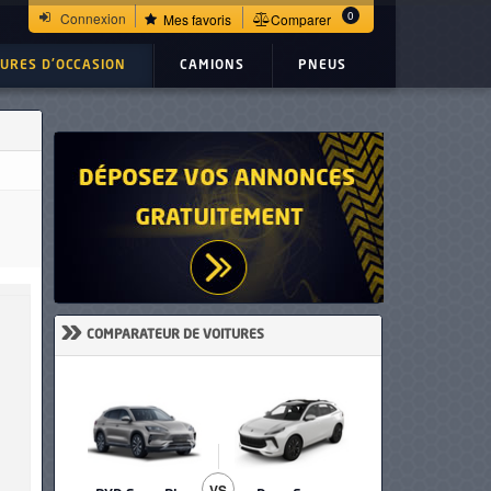
0
Connexion
Mes favoris
Comparer
TURES D'OCCASION
CAMIONS
PNEUS
»
COMPARATEUR DE VOITURES
VS