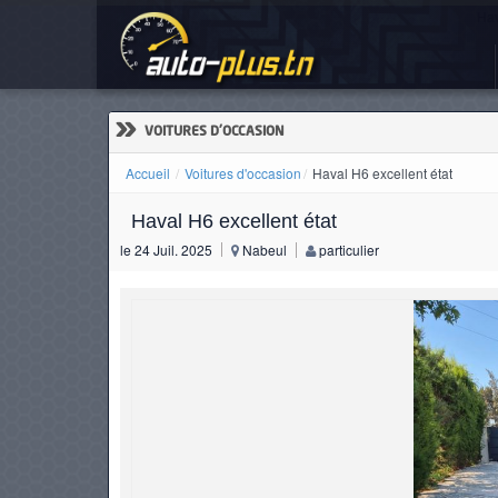
Hav
ACCUEIL
ACTUALITÉS
»
VOITURES D'OCCASION
Accueil
Voitures d'occasion
Haval H6 excellent état
Haval H6 excellent état
VOITURES
le 24 Juil. 2025
Nabeul
particulier
NEUVES
VOITURES
D'OCCASION
CAMIONS