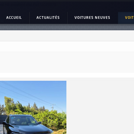
al H6 excellent état Ref: UC23278
ACCUEIL
ACTUALITÉS
VOITURES NEUVES
VOI