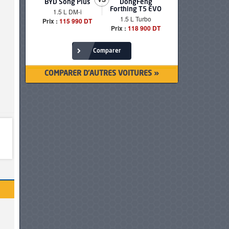
BYD Song Plus
DongFeng
BMW serie
Forthing T5 EVO
1.5 L DM-i
520i Loun
1.5 L Turbo
Prix :
115 990 DT
Prix :
249 90
Prix :
118 900 DT
Comparer
COMPARER D'AUTRES VOITURES »