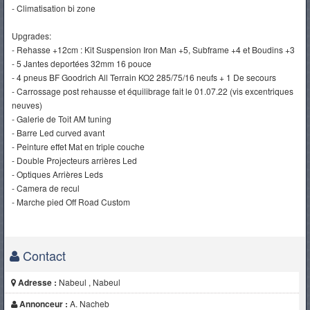
- Climatisation bi zone
Upgrades:
- Rehasse +12cm : Kit Suspension Iron Man +5, Subframe +4 et Boudins +3
- 5 Jantes deportées 32mm 16 pouce
- 4 pneus BF Goodrich All Terrain KO2 285/75/16 neufs + 1 De secours
- Carrossage post rehausse et équilibrage fait le 01.07.22 (vis excentriques
neuves)
- Galerie de Toit AM tuning
- Barre Led curved avant
- Peinture effet Mat en triple couche
- Double Projecteurs arrières Led
- Optiques Arrières Leds
- Camera de recul
- Marche pied Off Road Custom
Contact
Adresse :
Nabeul , Nabeul
Annonceur :
A. Nacheb