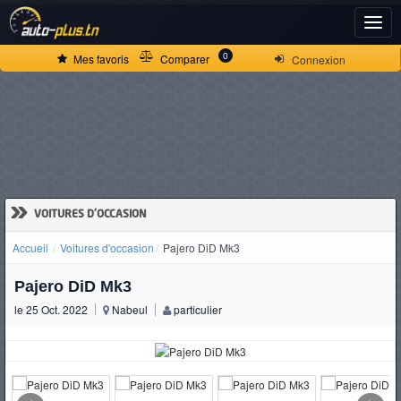
ACCUEIL
0
Mes favoris
Comparer
Connexion
ACTUALITÉS
VOITURES
NEUVES
»
VOITURES D'OCCASION
Accueil
Voitures d'occasion
Pajero DiD Mk3
VOITURES
Pajero DiD Mk3
D'OCCASION
le 25 Oct. 2022
Nabeul
particulier
CAMIONS