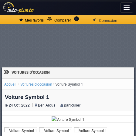
ACCUEIL
0
Mes favoris
Comparer
Connexion
ACTUALITÉS
VOITURES
NEUVES
»
VOITURES D'OCCASION
Accueil
Voitures d'occasion
Voiture Symbol 1
VOITURES
Voiture Symbol 1
D'OCCASION
le 24 Oct. 2022
Ben Arous
particulier
CAMIONS