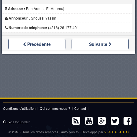
Adresse :
Ben Arous , El Mourouj
Annonceur :
Snoussi Yassin
Numéro de téléphone:
(+216) 26 177 401
Précédente
Suivante
Conditions d'utilisation
|
Qui sommes-nous ?
|
Contact
|
Suivez nous sur
© 2016 - Tous les droits réservés | auto-plus.tn - Développé par
VIRTUAL AUTO