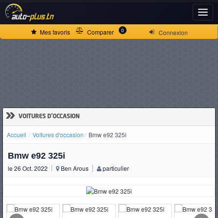
ACCUEIL
0
Mes favoris
Comparer
Connexion
ACTUALITÉS
VOITURES
NEUVES
»
VOITURES D'OCCASION
Accueil
Voitures d'occasion
Bmw e92 325i
VOITURES
Bmw e92 325i
D'OCCASION
le 26 Oct. 2022
Ben Arous
particulier
CAMIONS