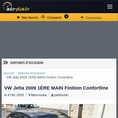
ACCUEIL
0
Mes favoris
Comparer
Connexion
ACTUALITÉS
VOITURES
NEUVES
»
VOITURES D'OCCASION
Accueil
Voitures d'occasion
VOITURES
VW Jetta 2009 1ÈRE MAIN Finition Confortline
D'OCCASION
VW Jetta 2009 1ÈRE MAIN Finition Confortline
le 9 Oct. 2025
Mannouba
particulier
CAMIONS