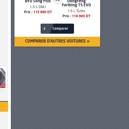
BYD Song Plus
DongFeng
BMW serie
Forthing T5 EVO
1.5 L DM-i
520i Loun
1.5 L Turbo
Prix :
115 990 DT
Prix :
249 90
Prix :
118 900 DT
Comparer
COMPARER D'AUTRES VOITURES »