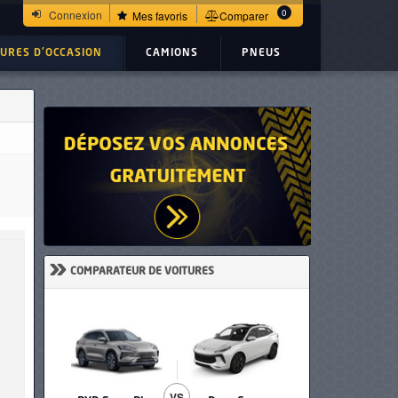
0
Connexion
Mes favoris
Comparer
TURES D'OCCASION
CAMIONS
PNEUS
»
COMPARATEUR DE VOITURES
VS