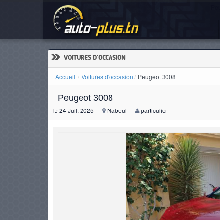
Peu
ACCUEIL
ACTUALITÉS
»
VOITURES D'OCCASION
Accueil
Voitures d'occasion
Peugeot 3008
Peugeot 3008
VOITURES
le 24 Juil. 2025
Nabeul
particulier
NEUVES
VOITURES
D'OCCASION
CAMIONS