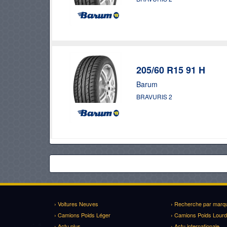
205/60 R15 91 H
Barum
BRAVURIS 2
› Voitures Neuves
› Recherche par marq
› Camions Poids Léger
› Camions Poids Lourd
› Actu plus
› Actu internationale