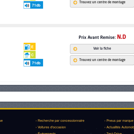
Trouvez un centre de montage
71
db
N.D
Prix
Avant Remise:
E
Voir la fiche
C
Trouvez un centre de montage
71
db
ue
› Recherche par concessionnaire
› Pneus par marque
› Voitures d'occasion
› Actualités Automob
› Événements
› Test-Drive