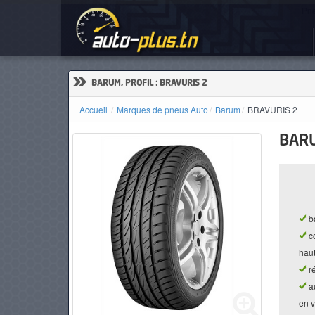
Pne
ACCUEIL
ACTUALITÉS
»
BARUM, PROFIL : BRAVURIS 2
Accueil
Marques de pneus Auto
Barum
BRAVURIS 2
BARU
VOITURES
NEUVES
b
VOITURES
c
D'OCCASION
hau
r
a
en v
CAMIONS