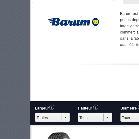
Barum est 
pneus depu
PNEUS
large gamm
commercial
dans la fa
qualité/prix
Largeur
Hauteur
Diamètre