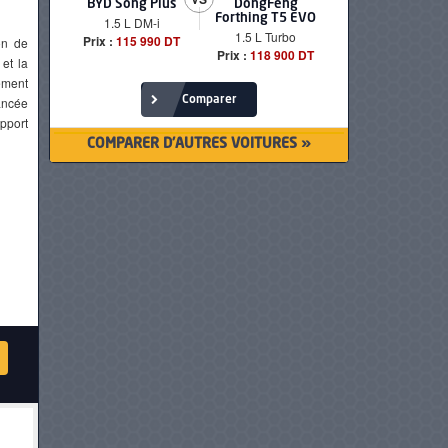
BYD Song Plus
DongFeng
BMW serie
Forthing T5 EVO
1.5 L DM-i
520i Loun
1.5 L Turbo
Prix :
115 990 DT
Prix :
249 90
on de
Prix :
118 900 DT
et la
ement
ancée
Comparer
pport
COMPARER D'AUTRES VOITURES »