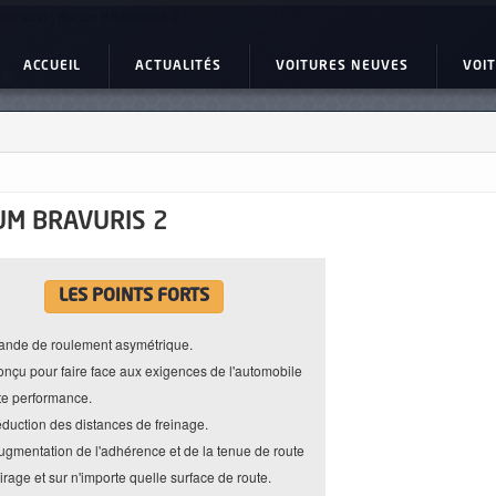
us auto : Barum BRAVURIS 2
ACCUEIL
ACTUALITÉS
VOITURES NEUVES
VOI
M BRAVURIS 2
LES POINTS FORTS
ande de roulement asymétrique.
onçu pour faire face aux exigences de l'automobile
te performance.
éduction des distances de freinage.
ugmentation de l'adhérence et de la tenue de route
irage et sur n'importe quelle surface de route.