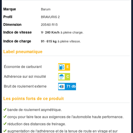
Marque
Barum
Profil
BRAVURIS 2
Dimension
205/60 R15
Indice de vitesse
-
à pleine charge.
V
240 Km/h
Indice de charge
-
à pleine vitesse.
91
615 kg
Label pneumatique
Économie de carburant
E
Adhérence sur sol mouillé
C
Bruit de roulement externe
71
db
Les points forts de ce produit
bande de roulement asymétrique.
conçu pour faire face aux exigences de l'automobile haute performance.
réduction des distances de freinage.
augmentation de l'adhérence et de la tenue de route en virage et sur