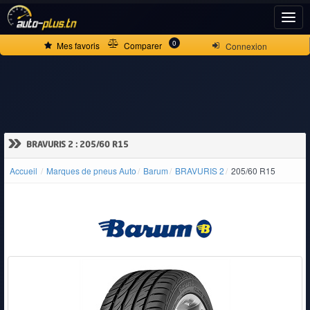
ACCUEIL
0
Mes favoris
Comparer
Connexion
ACTUALITÉS
VOITURES
»
BRAVURIS 2 : 205/60 R15
NEUVES
Accueil
Marques de pneus Auto
Barum
BRAVURIS 2
205/60 R15
VOITURES
D'OCCASION
CAMIONS