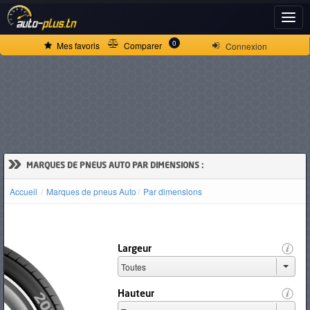
ACCUEIL
0
Mes favoris
Comparer
Connexion
ACTUALITÉS
VOITURES
NEUVES
»
MARQUES DE PNEUS AUTO PAR DIMENSIONS :
Accueil
Marques de pneus Auto
Par dimensions
VOITURES
D'OCCASION
Largeur
CAMIONS
Hauteur