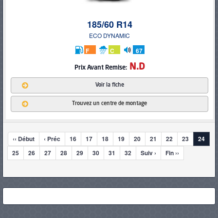
185/60 R14
ECO DYNAMIC
F
C
67
db
N.D
Prix Avant Remise:
Voir la fiche
Trouvez un centre de montage
‹‹ Début
‹ Préc
16
17
18
19
20
21
22
23
24
25
26
27
28
29
30
31
32
Suiv ›
Fin ››