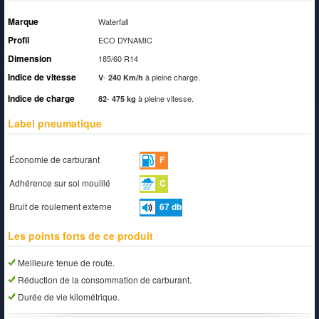
Marque
Waterfall
Profil
ECO DYNAMIC
Dimension
185/60 R14
Indice de vitesse
-
à pleine charge.
V
240 Km/h
Indice de charge
-
à pleine vitesse.
82
475 kg
Label pneumatique
Économie de carburant
F
Adhérence sur sol mouillé
C
Bruit de roulement externe
67
db
Les points forts de ce produit
Meilleure tenue de route.
Réduction de la consommation de carburant.
Durée de vie kilométrique.