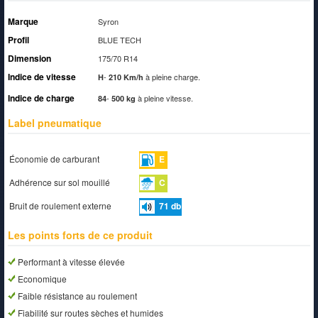
Marque
Syron
Profil
BLUE TECH
Dimension
175/70 R14
Indice de vitesse
-
à pleine charge.
H
210 Km/h
Indice de charge
-
à pleine vitesse.
84
500 kg
Label pneumatique
Économie de carburant
E
Adhérence sur sol mouillé
C
Bruit de roulement externe
71
db
Les points forts de ce produit
Performant à vitesse élevée
Economique
Faible résistance au roulement
Fiabilité sur routes sèches et humides