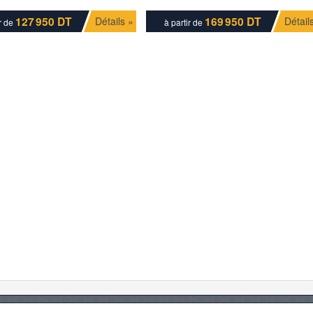
127 950 DT
169 950 DT
Détails »
Détail
ir de
à partir de