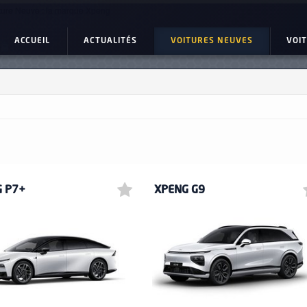
ture Neuve : la marque Xpeng
ACCUEIL
ACTUALITÉS
VOITURES NEUVES
VOI
G P7+
XPENG G9