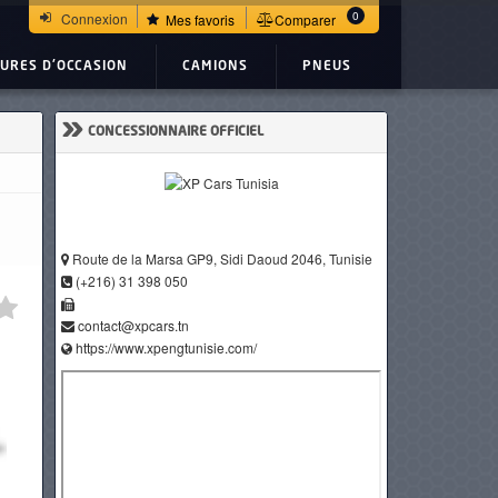
0
Connexion
Mes favoris
Comparer
TURES D'OCCASION
CAMIONS
PNEUS
»
CONCESSIONNAIRE OFFICIEL
Route de la Marsa GP9, Sidi Daoud 2046, Tunisie
(+216) 31 398 050
contact@xpcars.tn
https://www.xpengtunisie.com/