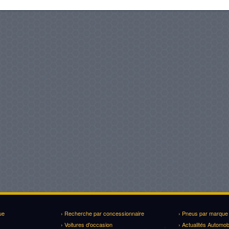
ue
› Recherche par concessionnaire
› Pneus par marque
› Voitures d'occasion
› Actualités Automob