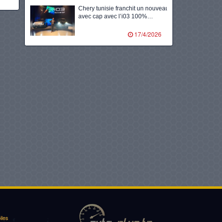
Chery tunisie franchit un nouveau
avec cap avec l’i03 100%…
17/4/2026
Volants d’or, 8ᵉ édition en
partenariat avec totalenergies
marketing tunisie…
10/2/2026
Kia accélère l’électrification en
tunisie avec le lancement du
tout…
14/1/2026
Nimr tunisie lance l’ère de la
mobilité durable avec la…
22/12/2025
Lg dévoile l’avenir de la mobilité
grâce à des solutions…
iles
21/12/2025