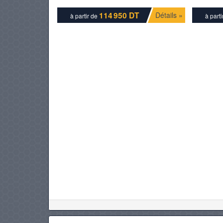
114 950 DT
Détails »
à partir de
à part
PNEUS