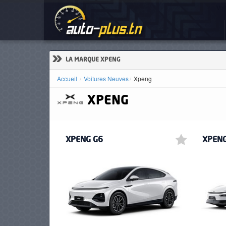
Voi
ACCUEIL
ACTUALITÉS
»
LA MARQUE XPENG
Accueil
Voitures Neuves
Xpeng
XPENG
VOITURES
NEUVES
XPENG G6
XPEN
VOITURES
D'OCCASION
CAMIONS