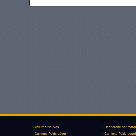
› Voitures Neuves
› Recherche par marq
› Camions Poids Léger
› Camions Poids Lourd