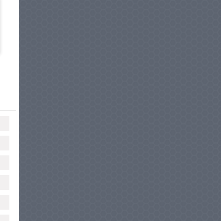
Pour mieux vous servir, hyundai
tunisie lance son application
mobile…
23/6/2025