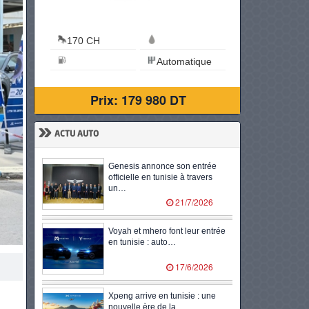
184 CH
Essence
119 CH
6.6 L/100 km
Automatique
6.1 L/10
Prix: 279 900 DT
Pr
»
ACTU AUTO
Genesis annonce son entrée
officielle en tunisie à travers
un…
21/7/2026
Voyah et mhero font leur entrée
en tunisie : auto…
17/6/2026
Xpeng arrive en tunisie : une
nouvelle ère de la…