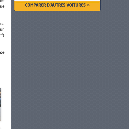
dre
Artes lance la 3ème édition
que
COMPARER D'AUTRES VOITURES »
2025 des journées après-vente
20/11/2025
 sa
Honda inaugure une agence de
 un
3 000 m² à sfax…
ifs
18/11/2025
ice
Le groupe artes-renault
renouvelle son partenariat avec
le festival international…
24/7/2025
Audi tunisie présente la
nouvelle audi q6 e-tron suv :…
17/7/2025
Cupra célèbre le lancement du
terramar en tunisie : un…
23/6/2025