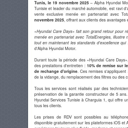
Tunis, le 19 novembre 2025
– Alpha Hyundai Moto
170 CH
184 CH
Tunisie et leader du marché automobile, est ravi
vente exclusive menée en partenariat avec Tota
Automatique
6.6 L/100
novembre 2025
, offrant aux clients des avantages 
Prix: 179 980 DT
Pri
«
Hyundai Care Days» fait son grand retour pour r
menée en partenariat avec TotalEnergies, illustre 
tout en maintenant les standards d'excellence qui 
d'Alpha Hyundai Motor.
Durant toute la période des «Hyundai Care Days», 
des prestations d'entretien :
10% de remise sur le
de rechange d'origine
. Ces remises s'appliquent 
de la vidange, du remplacement des filtres ou des c
Tous les services sont réalisés par des technicie
préservation de la garantie constructeur de 5 ans.
Hyundai Services Tunisie à Charguia 1, qui offre un
tous les clients.
Les prises de RDV sont possibles au téléphone
disponible gratuitement sur les plateformes iOS et 