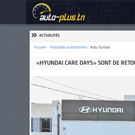
ACCUEIL
ACTUALITÉS
»
ACTUALITÉS
Accueil
Actualités automobiles
Actu-Tunisie
VOITURES
«HYUNDAI CARE DAYS» SONT DE RETO
KIA EV6
BMW Seri
NEUVES
Standard Range GT-LINE
420i Pack M
VOITURES
D'OCCASION
CAMIONS