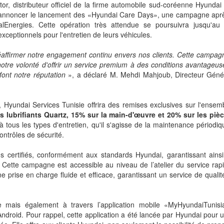
r, distributeur officiel de la firme automobile sud-coréenne Hyundai
Essence
119 CH
 d'annoncer le lancement des «Hyundai Care Days», une campagne apr
lEnergies. Cette opération très attendue se poursuivra jusqu'a
 km
Automatique
6.1 L/100 km
Automatique
exceptionnels pour l'entretien de leurs véhicules.
x: 279 900 DT
Prix: 114 980 DT
éaffirmer notre engagement continu envers nos clients. Cette campag
notre volonté d'offrir un service premium à des conditions avantageus
font notre réputation
», a déclaré M. Mehdi Mahjoub, Directeur Géné
Hyundai Services Tunisie offrira des remises exclusives sur l'ensem
s lubrifiants Quartz, 15% sur la main-d'œuvre et 20% sur les piè
à tous les types d'entretien, qu'il s'agisse de la maintenance périodiq
ontrôles de sécurité.
ns certifiés, conformément aux standards Hyundai, garantissant ainsi
 Cette campagne est accessible au niveau de l’atelier du service rap
e prise en charge fluide et efficace, garantissant un service de qualit
 mais également à travers l’application mobile «MyHyundaiTunisi
Android. Pour rappel, cette application a été lancée par Hyundai pour 