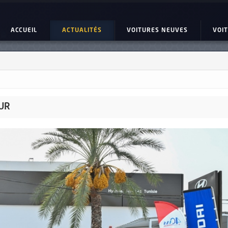
ACCUEIL
ACTUALITÉS
VOITURES NEUVES
VOI
UR
e 4 Gran Coupe
KIA EV6
Standard Range GT-LINE