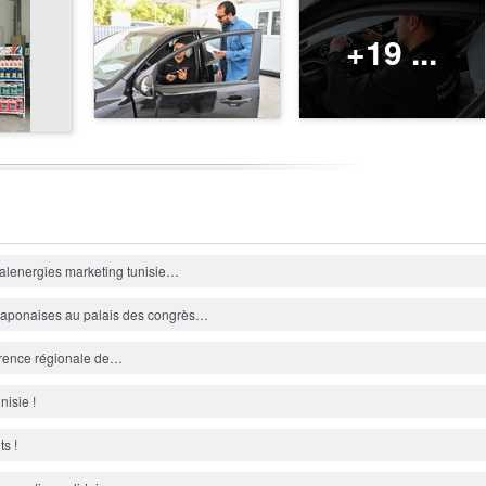
+19 ...
otalenergies marketing tunisie…
o-japonaises au palais des congrès…
férence régionale de…
nisie !
ts !