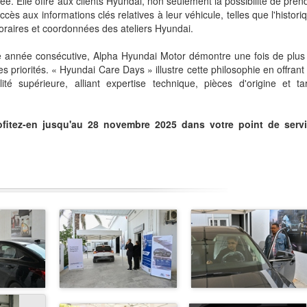
e. Elle offre aux clients Hyundai, non seulement la possibilité de pren
ès aux informations clés relatives à leur véhicule, telles que l'histori
 horaires et coordonnées des ateliers Hyundai.
me année consécutive, Alpha Hyundai Motor démontre une fois de plus
es priorités. « Hyundai Care Days » illustre cette philosophie en offrant
té supérieure, alliant expertise technique, pièces d'origine et tar
fitez-en jusqu'au 28 novembre 2025 dans votre point de serv