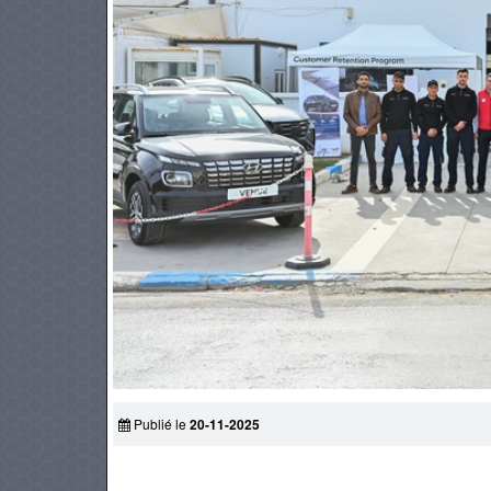
170 CH
184 CH
PNEUS
Automatique
6.6 L/100
Prix: 179 980 DT
Pri
KIA EV6
BMW Seri
Standard Range GT-LINE
420i Pack M
Publié le
20-11-2025