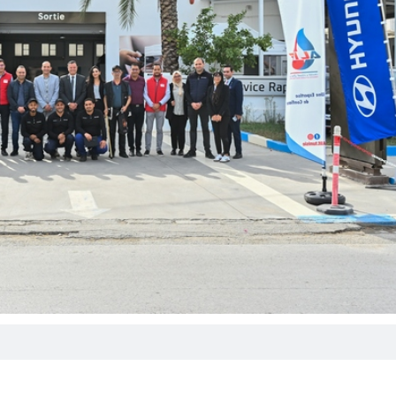
Essence
170 CH
 km
Automatique
Automatique
x: 279 900 DT
Prix: 179 980 DT
e 4 Gran Coupe
Honda HR-V
1.5 L CVT EX