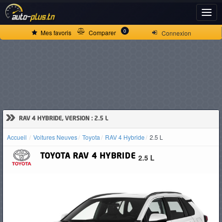
ACCUEIL
0
Mes favoris
Comparer
Connexion
ACTUALITÉS
VOITURES
NEUVES
»
RAV 4 HYBRIDE, VERSION : 2.5 L
Accueil
Voitures Neuves
Toyota
RAV 4 Hybride
2.5 L
VOITURES
TOYOTA
RAV 4 HYBRIDE
2.5 L
D'OCCASION
CAMIONS