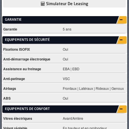
Simulateur De Leasing
GARANTIE
Garantie
5 ans
EQUIPEMENTS DE SÉCURITÉ
Fixations ISOFIX
Oui
Anti-démarrage électronique
Oui
Assistance au freinage
EBA | EBD
Anti-patinage
VSC
Airbags
Frontaux | Latéraux | Rideaux | Genoux
ABS
Oui
EQUIPEMENTS DE CONFORT
Vitres électriques
Avant/Arrière
Volant réglable
En hauteur et en profondeur