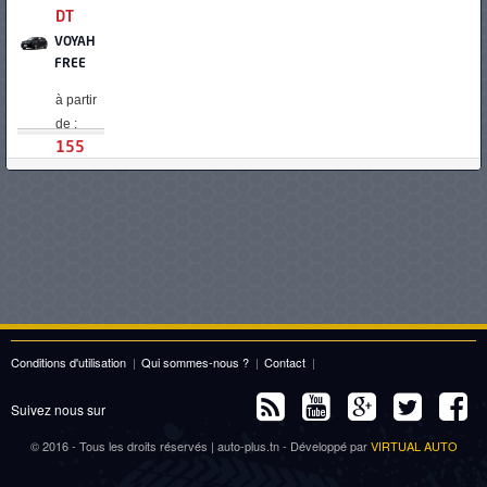
DT
VOYAH
FREE
à partir
de :
155
000
DT
DS 7
CROSSBACK
à partir
de :
158
900
Conditions d'utilisation
|
Qui sommes-nous ?
|
Contact
|
DT
HYUNDAI
Suivez nous sur
TUCSON
HYBRIDE
© 2016 - Tous les droits réservés | auto-plus.tn - Développé par
VIRTUAL AUTO
à partir