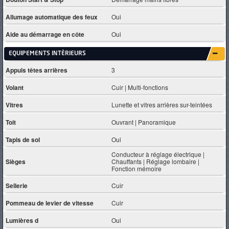
Allumage automatique des feux
Oui
Aide au démarrage en côte
Oui
EQUIPEMENTS INTÈRIEURS
Appuis têtes arrières
3
Volant
Cuir | Multi-fonctions
Vitres
Lunette et vitres arrières sur-teintées
Toit
Ouvrant | Panoramique
Tapis de sol
Oui
Conducteur à réglage électrique |
Sièges
Chauffants | Réglage lombaire |
Fonction mémoire
Sellerie
Cuir
Pommeau de levier de vitesse
Cuir
Lumières d
Oui