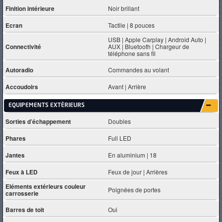
Finition intérieure
Noir brillant
Ecran
Tactile | 8 pouces
USB | Apple Carplay | Android Auto |
Connectivité
AUX | Bluetooth | Chargeur de
téléphone sans fil
Autoradio
Commandes au volant
Accoudoirs
Avant | Arrière
EQUIPEMENTS EXTÈRIEURS
Sorties d’échappement
Doubles
Phares
Full LED
Jantes
En aluminium | 18
Feux à LED
Feux de jour | Arrières
Eléments extérieurs couleur
Poignées de portes
carrosserie
Barres de toit
Oui