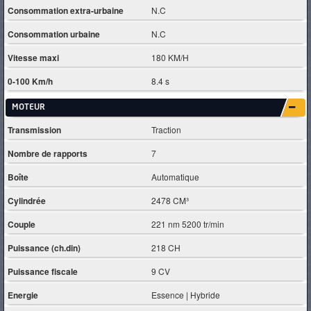
Consommation extra-urbaine
N.C
Consommation urbaine
N.C
Vitesse maxi
180 KM/H
0-100 Km/h
8.4 s
MOTEUR
Transmission
Traction
Nombre de rapports
7
Boîte
Automatique
Cylindrée
2478 CM³
Couple
221 nm 5200 tr/min
Puissance (ch.din)
218 CH
Puissance fiscale
9 CV
Energie
Essence | Hybride