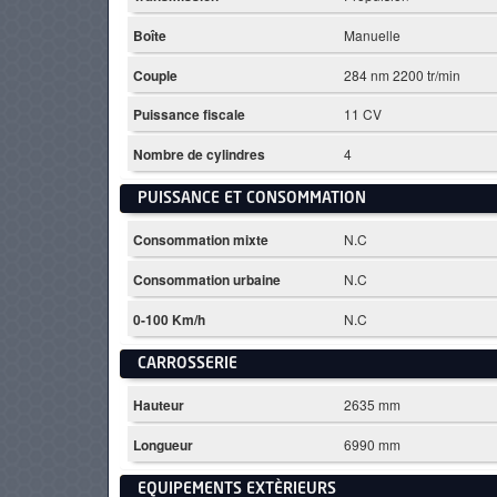
Boîte
Manuelle
Couple
284 nm 2200 tr/min
Puissance fiscale
11 CV
Nombre de cylindres
4
PUISSANCE ET CONSOMMATION
Consommation mixte
N.C
Consommation urbaine
N.C
0-100 Km/h
N.C
CARROSSERIE
Hauteur
2635 mm
Longueur
6990 mm
EQUIPEMENTS EXTÈRIEURS