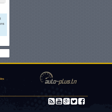
t
ions
iles