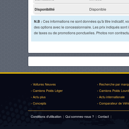
Disponibilité
Disponible
N.B :
Ces informations ne sont données qu'à titre indicatif, vou
des options avec le concessionnaire. Les prix indiqués sont in
de taxes ou de promotions ponctuelles. Photos non contractu
› Voitures Neuves
› Recherche par marq
› Camions Poids Léger
› Camions Poids Lourd
› Actu plus
› Actu internationale
› Concepts
› Comparateur de Véhi
Conditions d'utilisation
|
Qui sommes-nous ?
|
Contact
|