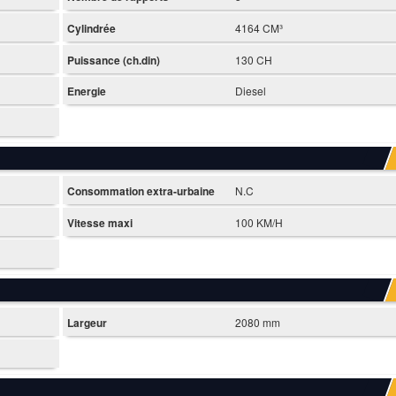
Cylindrée
4164 CM³
Puissance (ch.din)
130 CH
Energie
Diesel
Consommation extra-urbaine
N.C
Vitesse maxi
100 KM/H
Largeur
2080 mm