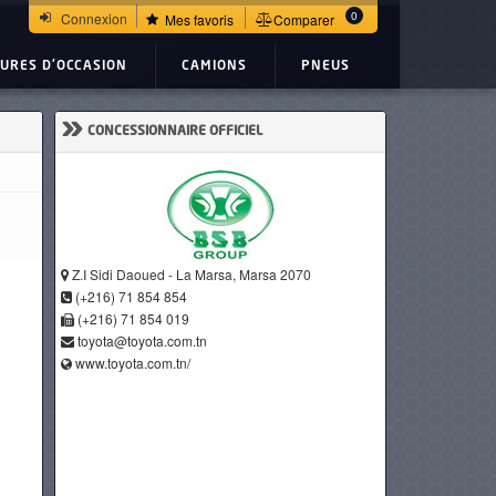
0
Connexion
Mes favoris
Comparer
TURES D'OCCASION
CAMIONS
PNEUS
»
CONCESSIONNAIRE OFFICIEL
Z.I Sidi Daoued - La Marsa, Marsa 2070
(+216) 71 854 854
(+216) 71 854 019
toyota@toyota.com.tn
www.toyota.com.tn/