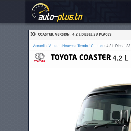
Voi
ACCUEIL
ACTUALITÉS
»
COASTER, VERSION : 4.2 L DIESEL 23 PLACES
Accueil
Voitures Neuves
Toyota
Coaster
4.2 L Diesel 23
4.2 L
TOYOTA
COASTER
VOITURES
NEUVES
VOITURES
D'OCCASION
CAMIONS