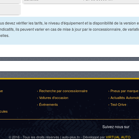
s devez vérifier les tarifs, le niveau d'équipement et la disponibilité de la version e
dicatifs, ils peuvent varier en cas de mise à jour par le concessionnaire, de variat
elles.
ue
› Recherche par concessionnaire
› Pneus par marque
› Voitures d'occasion
› Actualités Automob
› Événements
› Test-Drive
cules
Suivez nous sur
© 2016 - Tous les droits réservés | auto-plus.tn - Développé par
VIRTUAL AUTO