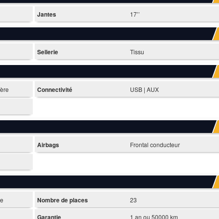
Jantes
17’’
Sellerie
Tissu
ière
Connectivité
USB | AUX
Airbags
Frontal conducteur
te
Nombre de places
23
Garantie
1 an ou 50000 km