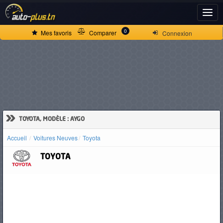
ACCUEIL
0
Mes favoris
Comparer
Connexion
ACTUALITÉS
VOITURES
NEUVES
»
TOYOTA, MODÈLE : AYGO
Accueil
Voitures Neuves
Toyota
VOITURES
TOYOTA
D'OCCASION
CAMIONS