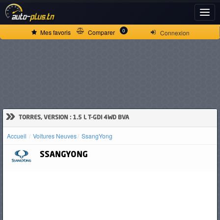
ACCUEIL
0
Mes favoris
Comparer
Connexion
ACTUALITÉS
VOITURES
NEUVES
»
TORRES, VERSION : 1.5 L T-GDI 4WD BVA
Accueil
Voitures Neuves
SsangYong
VOITURES
SSANGYONG
D'OCCASION
CAMIONS