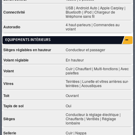
USB | Android Auto | Apple Carplay |
Connectivité
Bluetooth | iPod | Chargeur de
téléphone sans fil
4 haut-parleurs | Commandes au
Autoradio
volant
EQUIPEMENTS INTÈRIEURS
Sièges réglables en hauteur
Conducteur et passager
Volant réglable
En hauteur
Cuir | Chauffant | Multi-fonctions | Avec
Volant
palettes
Teintées | Lunette et vitres arrières sur-
Vitres
teintées | Acoustiques
Toit
Ouvrant
Tapis de sol
Oui
Conducteur à réglage électrique |
Sièges
Chauffants | Ventilés | Réglage
lombaire
Sellerie
Cuir | Nappa