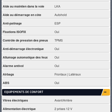
Aide au maintien dans la voie
LKA
Aide au démarrage en côte
Autohold
Anti-patinage
ESP
Fixations ISOFIX
Oui
Contrôle de pression des pneus
TPMS
Anti-démarrage électronique
Oui
Allumage automatique des feux
Oui
Alarme antivol
Oui
Airbags
Frontaux | Latéraux
ABS
Oui
EQUIPEMENTS DE CONFORT
Vitres électriques
Avant/Arrière
Alimentation électrique
2 prises 12 V