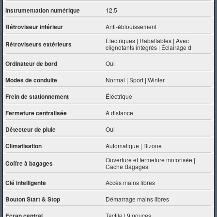
Instrumentation numérique
12.5
Rétroviseur intérieur
Anti-éblouissement
Électriques | Rabattables | Avec
Rétroviseurs extérieurs
clignotants intégrés | Éclairage d
Ordinateur de bord
Oui
Modes de conduite
Normal | Sport | Winter
Frein de stationnement
Éléctrique
Fermeture centralisée
À distance
Détecteur de pluie
Oui
Climatisation
Automatique | Bizone
Ouverture et fermeture motorisée |
Coffre à bagages
Cache Bagages
Clé intelligente
Accès mains libres
Bouton Start & Stop
Démarrage mains libres
Ecran central
Tactile | 9 pouces