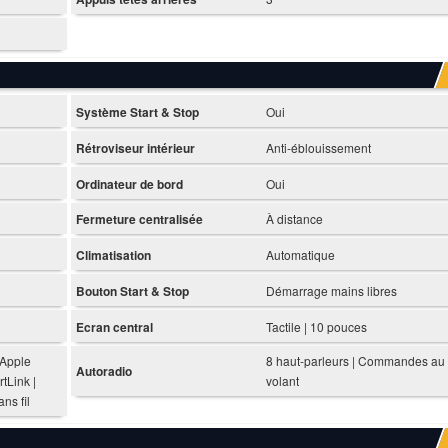
Système Start & Stop
Oui
Rétroviseur intérieur
Anti-éblouissement
Ordinateur de bord
Oui
Fermeture centralisée
À distance
Climatisation
Automatique
Bouton Start & Stop
Démarrage mains libres
Ecran central
Tactile | 10 pouces
 Apple
8 haut-parleurs | Commandes au
Autoradio
tLink |
volant
ns fil