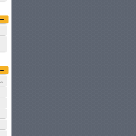
MG MOTORS 7
à partir de :
109 950 DT
XPENG P7+
à partir de :
127 950 DT
IM MOTORS IM5
à partir de :
136 900 DT
tes
HONDA CIVIC
à partir de :
139 980 DT