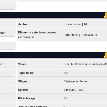
Jantes
En aluminium | 16
Eléments extérieurs couleur
ières
Pare-chocs | Rétroviseurs
carrosserie
eur
Volant
Cuir | Multi-fonctions | Avec palet
Tapis de sol
Oui
Sièges
Réglage lombaire
Sellerie
Similicuir/Tissu
Kit éclairage
Oui
Appuis têtes arrières
3