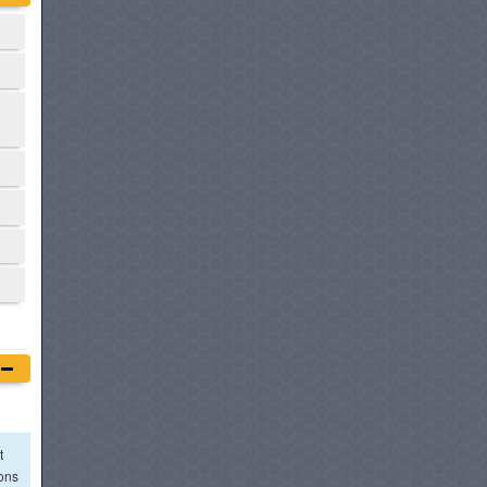
t
ions