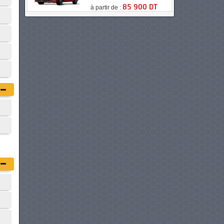
à partir de :
85 900 DT
MAZDA 3 SEDAN
à partir de :
86 200 DT
CHERY ARRIZO 8 PHEV
à partir de :
89 900 DT
HYUNDAI I30 FASTBACK
à partir de :
94 950 DT
FAW BESTUNE B70
à partir de :
94 970 DT
CHERY ARRIZO 8
à partir de :
100 000 DT