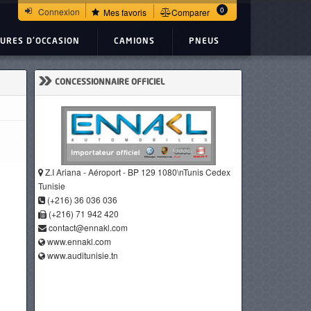
0
Connexion
Mes favoris
Comparer
TURES D'OCCASION
CAMIONS
PNEUS
»
CONCESSIONNAIRE OFFICIEL
Z.I Ariana - Aéroport - BP 129 1080\nTunis Cedex
Tunisie
(+216) 36 036 036
(+216) 71 942 420
contact@ennakl.com
www.ennakl.com
www.auditunisie.tn