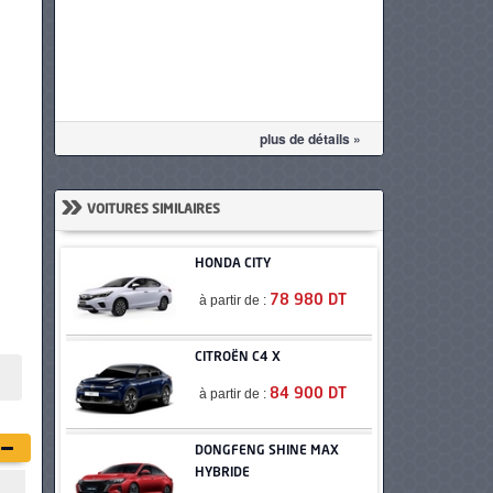
plus de détails »
»
VOITURES SIMILAIRES
HONDA CITY
à partir de :
78 980 DT
CITROËN C4 X
à partir de :
84 900 DT
DONGFENG SHINE MAX
HYBRIDE