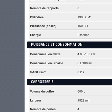
Nombre de rapports
8
Cylindrée
1395 CM³
Puissance (ch.din)
150 CH
Energie
Essence
PUISSANCE ET CONSOMMATION
Consommation mixte
4.8 L/100 km
Consommation urbaine
6 L/100 km
0-100 Km/h
8.2 s
CARROSSERIE
Volume du coffre
600 L
Largeur
1829 mm
Nombre de portes
4