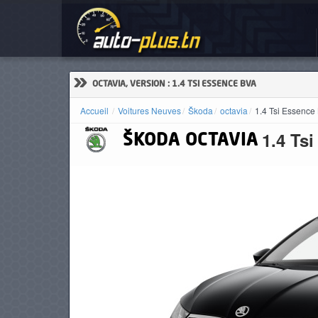
Voi
ACCUEIL
ACTUALITÉS
»
OCTAVIA, VERSION : 1.4 TSI ESSENCE BVA
Accueil
Voitures Neuves
Škoda
octavia
1.4 Tsi Essence
1.4 Ts
ŠKODA
OCTAVIA
VOITURES
NEUVES
VOITURES
D'OCCASION
CAMIONS