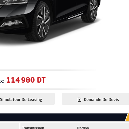
114 980 DT
ix:
Simulateur De Leasing
Demande De Devis
Transmission
Traction