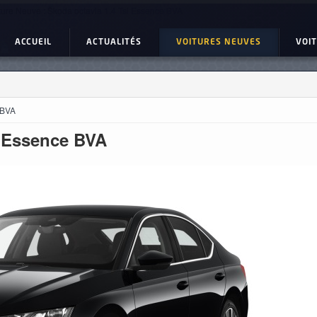
ture Neuve : Škoda octavia 1.4 Tsi Essence BVA
ACCUEIL
ACTUALITÉS
VOITURES NEUVES
VOI
 BVA
i Essence BVA