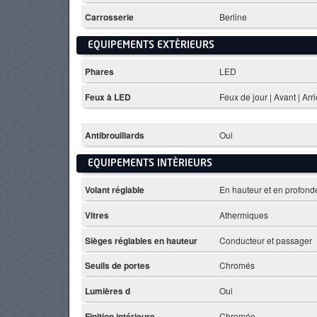
Carrosserie
Berline
EQUIPEMENTS EXTÈRIEURS
Phares
LED
Feux à LED
Feux de jour | Avant | Arr
Antibrouillards
Oui
EQUIPEMENTS INTÈRIEURS
Volant réglable
En hauteur et en profond
Vitres
Athermiques
Sièges réglables en hauteur
Conducteur et passager
Seuils de portes
Chromés
Lumières d
Oui
Finition intérieure
Chromée