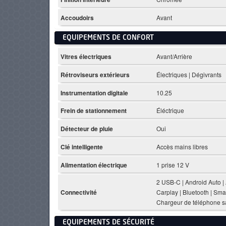
Accoudoirs
Avant
EQUIPEMENTS DE CONFORT
Vitres électriques
Avant/Arrière
Rétroviseurs extérieurs
Électriques | Dégivrants
Instrumentation digitale
10.25
Frein de stationnement
Éléctrique
Détecteur de pluie
Oui
Clé intelligente
Accès mains libres
Alimentation électrique
1 prise 12 V
2 USB-C | Android Auto |
Connectivité
Carplay | Bluetooth | Smar
Chargeur de téléphone sa
EQUIPEMENTS DE SÉCURITÉ