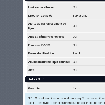
Limiteur de vitesse
Oui
Direction assistée
Servotronic
Alerte de franchissement de
Oui
ligne
Aide au démarrage en côte
Oui
Fixations ISOFIX
Oui
Barre stabilisatrice
Avant
Allumage automatique des feux
Oui
ABS
Oui
GARANTIE
Garantie
3 ans
N.B :
Ces informations ne sont données qu'à titre indicatif, vou
des options avec le concessionnaire. Les prix indiqués sont in