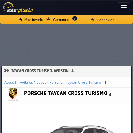
ACCUEIL
0
Mes favoris
Comparer
Connexion
ACTUALITÉS
VOITURES
NEUVES
»
TAYCAN CROSS TURISMO, VERSION : 4
Accueil
Voitures Neuves
Porsche
Taycan Cross Turismo
4
VOITURES
PORSCHE
TAYCAN CROSS TURISMO
4
D'OCCASION
CAMIONS