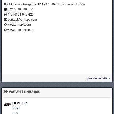
Z.I Ariana - Aéroport - BP 129 1080\nTunis Cedex Tunisie
(+216) 36 036 036
(+216) 71 942 420
contact@ennakl.com
www.ennakl.com
www.auditunisie.tn
plus de détails »
»
VOITURES SIMILAIRES
MERCEDES-
BENZ
EQS