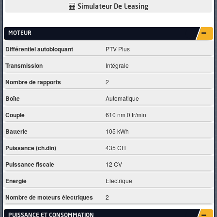
Simulateur De Leasing
MOTEUR
Différentiel autobloquant
PTV Plus
Transmission
Intégrale
Nombre de rapports
2
Boîte
Automatique
Couple
610 nm 0 tr/min
Batterie
105 kWh
Puissance (ch.din)
435 CH
Puissance fiscale
12 CV
Energie
Electrique
Nombre de moteurs électriques
2
PUISSANCE ET CONSOMMATION