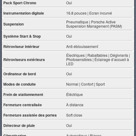
Pack Sport Chrono
Oui
Instrumentation digitale
16.8 pouces | Ecran incurvé
Pneumatique | Porsche Active
Suspension
Suspension Management (PASM)
Système Start & Stop
Oui
Rétroviseur intérieur
Anti-éblouissement
Électriques | Rabattables | Dégivrants |
Rétroviseurs extérieurs
Photosensibles | Éclairage d’accueil à
LED
Ordinateur de bord
Oui
Modes de conduite
Normal | Confort | Sport
Frein de stationnement
Éléctrique
Fermeture centralisée
À distance
Fermeture assistée des portes
Soft close
Détecteur de pluie
Oui
Climatisation
Automatique | Bizone