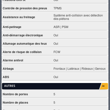
Contrôle de pression des pneus
TPMS
Système anti-collision avec détection
Assistance au freinage
des piétons
Anti-patinage
ASR | PSM
Anti-démarrage électronique
Oui
Allumage automatique des feux
Oui
Alerte de risque de collision
FCW
Alarme antivol
Oui
Airbags
Frontaux | Latéraux | Rideaux | Genoux
ABS
Oui
AUTRES
Nombre de portes
5
Nombre de places
5