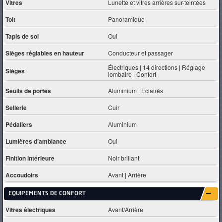
Vitres
Lunette et vitres arrières sur-teintées
Toit
Panoramique
Tapis de sol
Oui
Sièges réglables en hauteur
Conducteur et passager
Électriques | 14 directions | Réglage
Sièges
lombaire | Confort
Seuils de portes
Aluminium | Eclairés
Sellerie
Cuir
Pédaliers
Aluminium
Lumières d’ambiance
Oui
Finition intérieure
Noir brillant
Accoudoirs
Avant | Arrière
EQUIPEMENTS DE CONFORT
Vitres électriques
Avant/Arrière