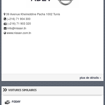
39 Avenue Kheireddine Pacha 1002 Tunis
(+216) 71 904 300
(+216) 71 903 320
info@nissan.tn
www.nissan.com.tn
plus de détails »
»
VOITURES SIMILAIRES
FODAY