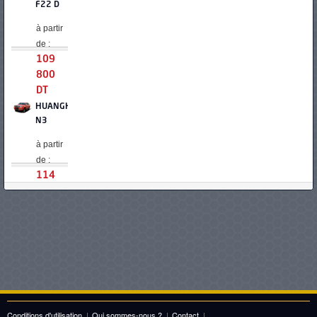
F22 D
à partir
de :
109
800
DT
HUANGHAI
N3
à partir
de :
114
000
DT
FODAY
F22
MAX
à partir
de :
116
Conditions d'utilisation
|
Qui sommes-nous ?
|
Contact
|