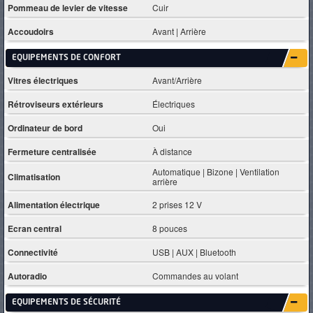
Pommeau de levier de vitesse
Cuir
Accoudoirs
Avant | Arrière
EQUIPEMENTS DE CONFORT
Vitres électriques
Avant/Arrière
Rétroviseurs extérieurs
Électriques
Ordinateur de bord
Oui
Fermeture centralisée
À distance
Automatique | Bizone | Ventilation
Climatisation
arrière
Alimentation électrique
2 prises 12 V
Ecran central
8 pouces
Connectivité
USB | AUX | Bluetooth
Autoradio
Commandes au volant
EQUIPEMENTS DE SÉCURITÉ