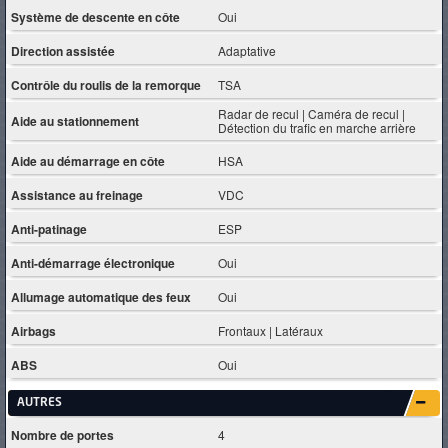
Système de descente en côte
Oui
Direction assistée
Adaptative
Contrôle du roulis de la remorque
TSA
Radar de recul | Caméra de recul |
Aide au stationnement
Détection du trafic en marche arrière
Aide au démarrage en côte
HSA
Assistance au freinage
VDC
Anti-patinage
ESP
Anti-démarrage électronique
Oui
Allumage automatique des feux
Oui
Airbags
Frontaux | Latéraux
ABS
Oui
AUTRES
Nombre de portes
4