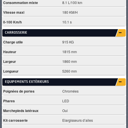
Consommation mixte
8.1 L/100 km
Vitesse maxi
180 KM/H
0-100 Km/h
10.1 s
CARROSSERIE
Charge utile
915 KG
Hauteur
1815 mm
Largeur
1860 mm
Longueur
5260 mm
EQUIPEMENTS EXTÈRIEURS
Poignées de portes
Chromées
Phares
LED
Marchepieds latéraux
Oui
Kit carrosserie
Elargisseurs d’ailes