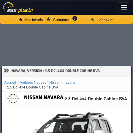
ACCUEIL
0
Mes favoris
Comparer
Connexion
ACTUALITÉS
VOITURES
NEUVES
»
NAVARA, VERSION : 2.5 DCI 4X4 DOUBLE CABINE BVA
Accueil
Voitures Neuves
Nissan
navara
VOITURES
2.5 Dci 4x4 Double Cabine BVA
D'OCCASION
NISSAN
NAVARA
2.5 Dci 4x4 Double Cabine BVA
CAMIONS