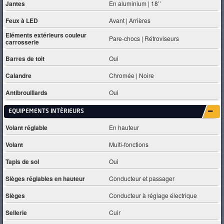
Jantes
En aluminium | 18’’
Feux à LED
Avant | Arrières
Eléments extérieurs couleur
Pare-chocs | Rétroviseurs
carrosserie
Barres de toit
Oui
Calandre
Chromée | Noire
Antibrouillards
Oui
EQUIPEMENTS INTÈRIEURS
Volant réglable
En hauteur
Volant
Multi-fonctions
Tapis de sol
Oui
Sièges réglables en hauteur
Conducteur et passager
Sièges
Conducteur à réglage électrique
Sellerie
Cuir