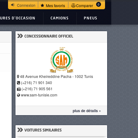
0
Connexion
Mes favoris
Comparer
TURES D'OCCASION
CAMIONS
PNEUS
»
CONCESSIONNAIRE OFFICIEL
48 Avenue Kheireddine Pacha - 1002 Tunis
(+216) 71 901 340
(+216) 71 905 561
www.sam-tunisie.com
plus de détails »
»
VOITURES SIMILAIRES