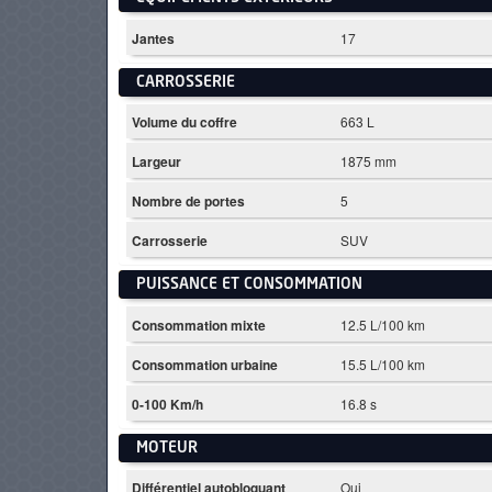
Jantes
17
CARROSSERIE
Volume du coffre
663 L
Largeur
1875 mm
Nombre de portes
5
Carrosserie
SUV
PUISSANCE ET CONSOMMATION
Consommation mixte
12.5 L/100 km
Consommation urbaine
15.5 L/100 km
0-100 Km/h
16.8 s
MOTEUR
Différentiel autobloquant
Oui