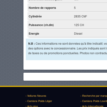
Nombre de rapports
5
Cylindrée
2835 CM³
Puissance (ch.din)
125 CH
Energie
Diesel
N.B :
Ces informations ne sont données qu'à titre indicatif, vou
des options avec le concessionnaire. Les prix indiqués sont in
de taxes ou de promotions ponctuelles. Photos non contractu
› Voitures Neuves
› Recherche par marq
› Camions Poids Léger
› Camions Poids Lourd
› Actu plus
› Actu internationale