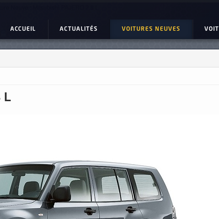
ture Neuve : Mitsubishi PAJERO 2.8 L
ACCUEIL
ACTUALITÉS
VOITURES NEUVES
VOI
8 L