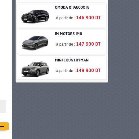
OMODA & JAECOO J8
à partir de :
146 900 DT
IM MOTORS IM6
à partir de :
147 900 DT
MINI COUNTRYMAN
à partir de :
149 900 DT
NISSAN QASHQAI E-POWER
à partir de :
152 900 DT
VOLKSWAGEN TIGUAN
à partir de :
154 980 DT