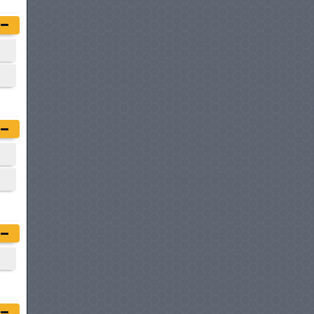
VOYAH FREE
à partir de :
155 000 DT
DS 7 CROSSBACK
à partir de :
158 900 DT
HYUNDAI TUCSON HYBRIDE
à partir de :
159 950 DT
MG MOTORS RX9
à partir de :
164 950 DT
KIA SPORTAGE
à partir de :
167 980 DT
HYUNDAI IONIQ 5