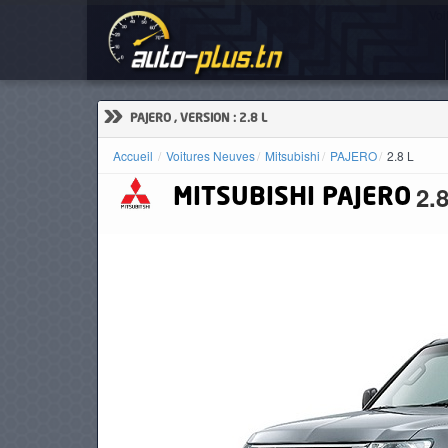
Voi
ACCUEIL
ACTUALITÉS
»
PAJERO , VERSION : 2.8 L
Accueil
Voitures Neuves
Mitsubishi
PAJERO
2.8 L
2.
MITSUBISHI
PAJERO
VOITURES
NEUVES
VOITURES
D'OCCASION
CAMIONS