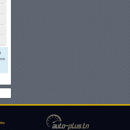
t
ions
iles