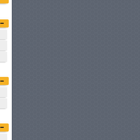
à partir de :
168 950 DT
CUPRA TERRAMAR
à partir de :
168 980 DT