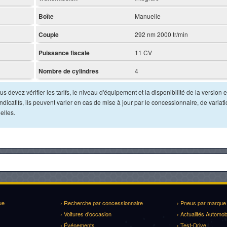
Boîte
Manuelle
Couple
292 nm 2000 tr/min
Puissance fiscale
11 CV
Nombre de cylindres
4
s devez vérifier les tarifs, le niveau d'équipement et la disponibilité de la version e
dicatifs, ils peuvent varier en cas de mise à jour par le concessionnaire, de variat
elles.
ue
› Recherche par concessionnaire
› Pneus par marque
› Voitures d'occasion
› Actualités Automob
› Événements
› Test-Drive