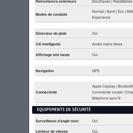
Rétroviseurs extérieurs
Électriques | Rabattables 
Normal | Sport | Eco | MIN
Modes de conduite
Experience
Détecteur de pluie
Oui
Clé intelligente
Accès mains libres
Affichage tête haute
Oui
Navigation
GPS
Apple Carplay | Bluetooth
Connectivité
Commande vocale | Char
téléphone sans fil
EQUIPEMENTS DE SÉCURITÉ
Surveillance d’angle mort
Oui
Limiteur de vitesse
Oui