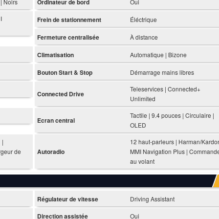
| Noirs
Ordinateur de bord
Oui
I
Frein de stationnement
Éléctrique
Fermeture centralisée
À distance
Climatisation
Automatique | Bizone
Bouton Start & Stop
Démarrage mains libres
Teleservices | Connected+
Connected Drive
Unlimited
Tactile | 9.4 pouces | Circulaire |
Ecran central
OLED
 |
12 haut-parleurs | Harman/Kardon
geur de
Autoradio
MMI Navigation Plus | Command
au volant
Régulateur de vitesse
Driving Assistant
Direction assistée
Oui