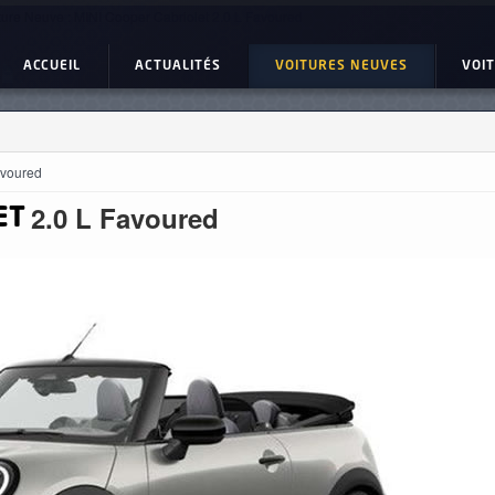
ture Neuve : MINI Cooper Cabriolet 2.0 L Favoured
ACCUEIL
ACTUALITÉS
VOITURES NEUVES
VOI
avoured
2.0 L Favoured
ET