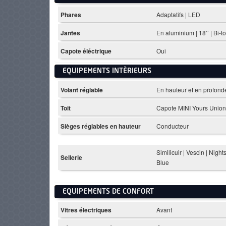
Phares
Adaptatifs | LED
Jantes
En aluminium | 18’’ | Bi-t
Capote éléctrique
Oui
EQUIPEMENTS INTÈRIEURS
Volant réglable
En hauteur et en profond
Toit
Capote MINI Yours Union
Sièges réglables en hauteur
Conducteur
Similicuir | Vescin | Nigh
Sellerie
Blue
EQUIPEMENTS DE CONFORT
Vitres électriques
Avant