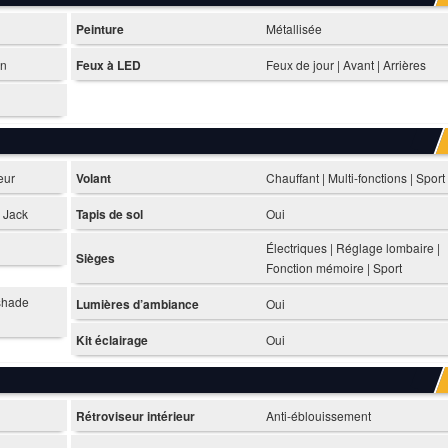
Peinture
Métallisée
on
Feux à LED
Feux de jour | Avant | Arrières
eur
Volant
Chauffant | Multi-fonctions | Sport
 Jack
Tapis de sol
Oui
Électriques | Réglage lombaire |
Sièges
Fonction mémoire | Sport
tshade
Lumières d’ambiance
Oui
Kit éclairage
Oui
Rétroviseur intérieur
Anti-éblouissement