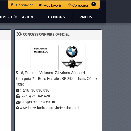
0
Connexion
Mes favoris
Comparer
TURES D'OCCASION
CAMIONS
PNEUS
»
CONCESSIONNAIRE OFFICIEL
16, Rue de L'Artisanat Z.I Ariana Aéroport-
Charguia 2 -- Boîte Postale : BP 292 -- Tunis Cédex
1080
(+216) 36 036 036
(+216) 71 942 420
bjm@bjmotors.com.tn
www.bmw-tunisia.com/tn/fr/index.html