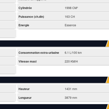
Cylindrée
1998 CM³
Puissance (ch.din)
163 CH
Energie
Essence
Consommation extra-urbaine
6.1 L/100 km
Vitesse maxi
220 KM/H
Hauteur
1431 mm
Longueur
3879 mm