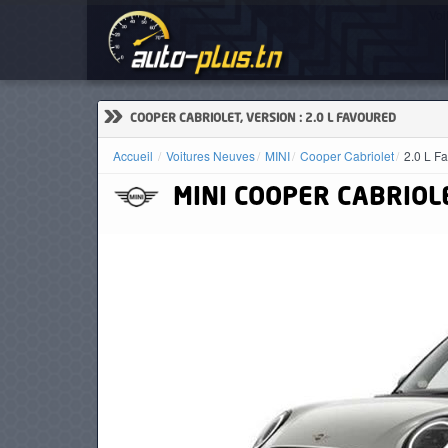
Voi
ACCUEIL
ACTUALITÉS
»
COOPER CABRIOLET, VERSION : 2.0 L FAVOURED
Accueil
Voitures Neuves
MINI
Cooper Cabriolet
2.0 L F
MINI
COOPER CABRIOL
VOITURES
NEUVES
VOITURES
D'OCCASION
CAMIONS