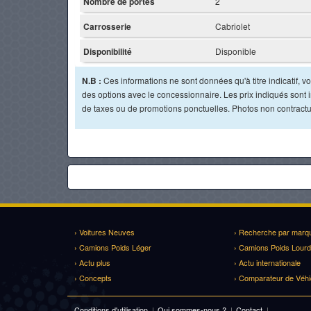
Nombre de portes
2
Carrosserie
Cabriolet
Disponibilité
Disponible
N.B :
Ces informations ne sont données qu'à titre indicatif, vou
des options avec le concessionnaire. Les prix indiqués sont in
de taxes ou de promotions ponctuelles. Photos non contractu
› Voitures Neuves
› Recherche par marq
› Camions Poids Léger
› Camions Poids Lourd
› Actu plus
› Actu internationale
› Concepts
› Comparateur de Véhi
Conditions d'utilisation
|
Qui sommes-nous ?
|
Contact
|