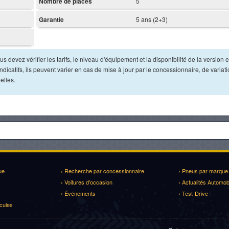
Nombre de places
5
Garantie
5 ans (2+3)
s devez vérifier les tarifs, le niveau d'équipement et la disponibilité de la version e
dicatifs, ils peuvent varier en cas de mise à jour par le concessionnaire, de variat
elles.
ue
› Recherche par concessionnaire
› Pneus par marque
› Voitures d'occasion
› Actualités Automob
› Événements
› Test-Drive
cules