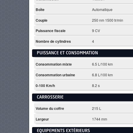
Boîte
Automatique
Couple
250 nm 1500 tr/min
Puissance fiscale
9 CV
Nombre de cylindres
4
PUISSANCE ET CONSOMMATION
Consommation mixte
6.5 L/100 km
Consommation urbaine
6.8 L/100 km
0-100 Km/h
8.2 s
CARROSSERIE
Volume du coffre
215 L
Largeur
1744 mm
EQUIPEMENTS EXTÈRIEURS