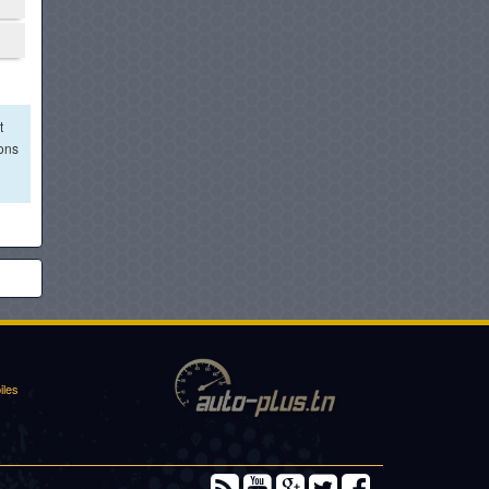
t
ions
iles