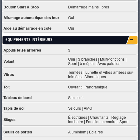
Bouton Start & Stop
Démarrage mains libres
Allumage automatique des feux
Oui
Aide au démarrage en côte
Oui
EQUIPEMENTS INTÈRIEURS
Appuis têtes arrières
3
Cuir | 3 branches | Multi-fonctions |
Volant
Sport | à méplat | Avec palettes
Teintées | Lunette et vitres arrières sur-
Vitres
teintées | Athermiques
Toit
Ouvrant | Panoramique
Tableau de bord
Similicuir
Tapis de sol
Velours | AMG
Électriques | Chauffants | Réglage
Sièges
lombaire | Fonction mémoire | Sport
Seuils de portes
Aluminium | Eclairés