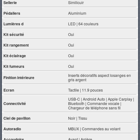
Sellerie
Similicuir
Pédaliers
Aluminium
Lumières d
LED | 64 couleurs
Kit sécurité
Oui
Kit rangement
Oui
Kit éclairage
Oui
Kit fumeurs
Oui
Inserts décoratifs aspect losanges en
Finition intérieure
gris argent
Ecran
Tactile | 11.9 pouces
USB-C | Android Auto | Apple Carplay |
Connectivité
Bluetooth | Commande vocale |
Chargeur de téléphone sans fil
Ciel de pavillon
Noir | Tissu
Autoradio
MBUX | Commandes au volant
Accoudoirs
Avant | Arrière