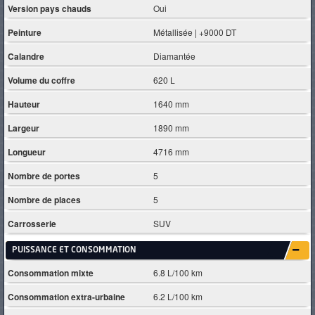
Version pays chauds
Oui
Peinture
Métallisée | +9000 DT
Calandre
Diamantée
Volume du coffre
620 L
Hauteur
1640 mm
Largeur
1890 mm
Longueur
4716 mm
Nombre de portes
5
Nombre de places
5
Carrosserie
SUV
PUISSANCE ET CONSOMMATION
Consommation mixte
6.8 L/100 km
Consommation extra-urbaine
6.2 L/100 km