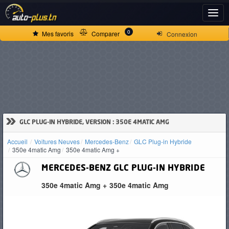
ACCUEIL
0
Mes favoris
Comparer
Connexion
ACTUALITÉS
VOITURES
NEUVES
»
GLC PLUG-IN HYBRIDE, VERSION : 350E 4MATIC AMG
Accueil
Voitures Neuves
Mercedes-Benz
GLC Plug-in Hybride
VOITURES
350e 4matic Amg
350e 4matic Amg +
D'OCCASION
MERCEDES-BENZ
GLC PLUG-IN HYBRIDE
350e 4matic Amg +
350e 4matic Amg
CAMIONS