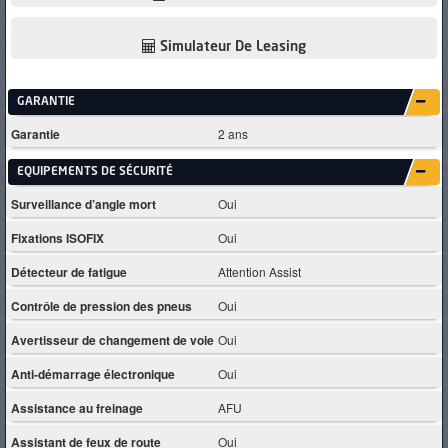
Simulateur De Leasing
GARANTIE
Garantie
2 ans
EQUIPEMENTS DE SÉCURITÉ
Surveillance d’angle mort
Oui
Fixations ISOFIX
Oui
Détecteur de fatigue
Attention Assist
Contrôle de pression des pneus
Oui
Avertisseur de changement de voie
Oui
Anti-démarrage électronique
Oui
Assistance au freinage
AFU
Assistant de feux de route
Oui