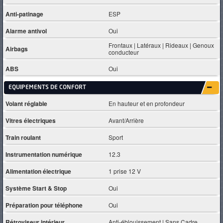
Anti-patinage
ESP
Alarme antivol
Oui
Frontaux | Latéraux | Rideaux | Genoux
Airbags
conducteur
ABS
Oui
EQUIPEMENTS DE CONFORT
Volant réglable
En hauteur et en profondeur
Vitres électriques
Avant/Arrière
Train roulant
Sport
Instrumentation numérique
12.3
Alimentation électrique
1 prise 12 V
Système Start & Stop
Oui
Préparation pour téléphone
Oui
Rétroviseur intérieur
Anti-éblouissement | Sans Cadre