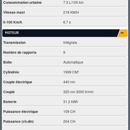
Consommation urbaine
7.3 L/100 km
Vitesse maxi
218 KM/H
0-100 Km/h
6.7 s
MOTEUR
Transmission
Intégrale
Nombre de rapports
9
Boîte
Automatique
Cylindrée
1999 CM³
Couple électrique
440 nm
Couple
320 nm 3000 tr/min
Batterie
31.2 kWh
Puissance électrique
109 CH
Puissance (ch.din)
204 CH