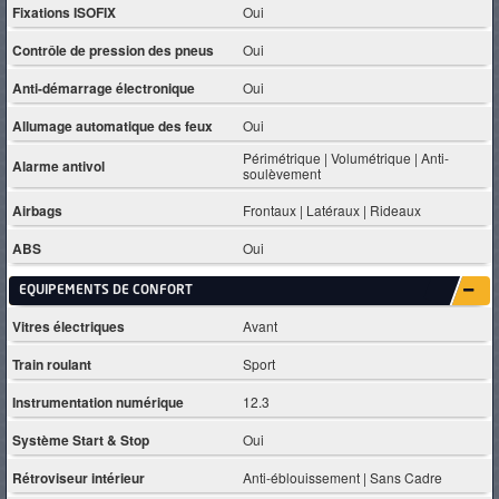
Fixations ISOFIX
Oui
Contrôle de pression des pneus
Oui
Anti-démarrage électronique
Oui
Allumage automatique des feux
Oui
Périmétrique | Volumétrique | Anti-
Alarme antivol
soulèvement
Airbags
Frontaux | Latéraux | Rideaux
ABS
Oui
EQUIPEMENTS DE CONFORT
Vitres électriques
Avant
Train roulant
Sport
Instrumentation numérique
12.3
Système Start & Stop
Oui
Rétroviseur intérieur
Anti-éblouissement | Sans Cadre