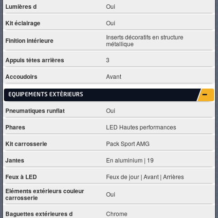
Lumières d
Oui
Kit éclairage
Oui
Inserts décoratifs en structure
Finition intérieure
métallique
Appuis têtes arrières
3
Accoudoirs
Avant
EQUIPEMENTS EXTÈRIEURS
Pneumatiques runflat
Oui
Phares
LED Hautes performances
Kit carrosserie
Pack Sport AMG
Jantes
En aluminium | 19
Feux à LED
Feux de jour | Avant | Arrières
Eléments extérieurs couleur
Oui
carrosserie
Baguettes extérieures d
Chrome