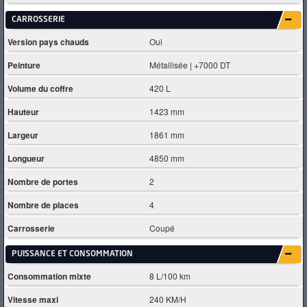
CARROSSERIE
Version pays chauds
Oui
Peinture
Métallisée | +7000 DT
Volume du coffre
420 L
Hauteur
1423 mm
Largeur
1861 mm
Longueur
4850 mm
Nombre de portes
2
Nombre de places
4
Carrosserie
Coupé
PUISSANCE ET CONSOMMATION
Consommation mixte
8 L/100 km
Vitesse maxi
240 KM/H