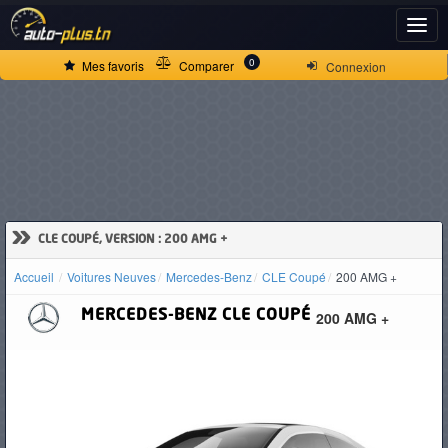
ACCUEIL
0
Mes favoris
Comparer
Connexion
ACTUALITÉS
VOITURES
NEUVES
»
CLE COUPÉ, VERSION : 200 AMG +
Accueil
Voitures Neuves
Mercedes-Benz
CLE Coupé
200 AMG +
VOITURES
MERCEDES-BENZ
CLE COUPÉ
200 AMG +
D'OCCASION
CAMIONS