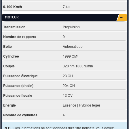
0-100 Km/h
7.4 s
MOTEUR
Transmission
Propulsion
Nombre de rapports
9
Boîte
Automatique
Cylindrée
1999 CM³
Couple
320 nm 1800 tr/min
Puissance électrique
23 CH
Puissance (ch.din)
204 CH
Puissance fiscale
12 CV
Energie
Essence | Hybride léger
Nombre de cylindres
4
N.B :
Ces informations ne sont données qu'à titre indicatif, vous devez