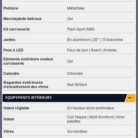
Peinture
Métallisée
Marchepieds latéraux
Oui
Kit carrosserie
Pack Sport AMG
Jantes
En aluminium | 20’’ | 10 branches
Feux à LED
Feux de jour | Avant | Arrières
Eléments extérieurs couleur
Oui
carrosserie
Calandre
Chromée
Baguettes extérieures
Noir Brillant
d’encadrement des vitres
EQUIPEMENTS INTÈRIEURS
Volant réglable
En hauteur et en profondeur
Cuir Nappa | Multi-fonctions | Avec
Volant
palettes
Vitres
Sur-teintées