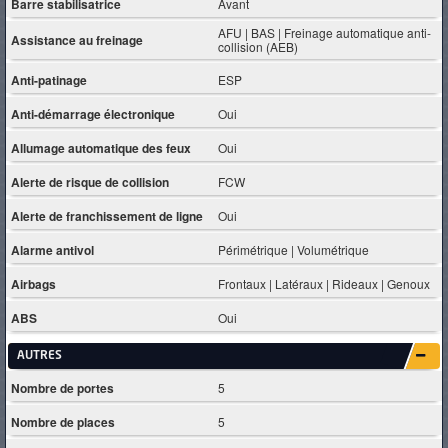
Barre stabilisatrice
Avant
AFU | BAS | Freinage automatique anti-
Assistance au freinage
collision (AEB)
Anti-patinage
ESP
Anti-démarrage électronique
Oui
Allumage automatique des feux
Oui
Alerte de risque de collision
FCW
Alerte de franchissement de ligne
Oui
Alarme antivol
Périmétrique | Volumétrique
Airbags
Frontaux | Latéraux | Rideaux | Genoux
ABS
Oui
AUTRES
Nombre de portes
5
Nombre de places
5