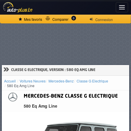
ACCUEIL
0
Mes favoris
Comparer
Connexion
ACTUALITÉS
VOITURES
NEUVES
»
CLASSE G ELECTRIQUE, VERSION : 580 EQ AMG LINE
Accueil
Voitures Neuves
Mercedes-Benz
Classe G Electrique
VOITURES
580 Eq Amg Line
D'OCCASION
MERCEDES-BENZ
CLASSE G ELECTRIQUE
580 Eq Amg Line
CAMIONS