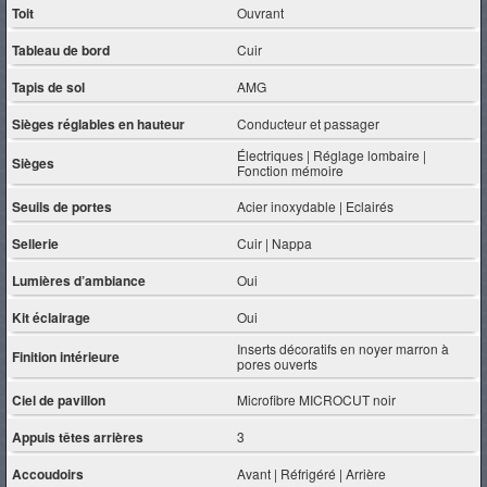
Toit
Ouvrant
Tableau de bord
Cuir
Tapis de sol
AMG
Sièges réglables en hauteur
Conducteur et passager
Électriques | Réglage lombaire |
Sièges
Fonction mémoire
Seuils de portes
Acier inoxydable | Eclairés
Sellerie
Cuir | Nappa
Lumières d’ambiance
Oui
Kit éclairage
Oui
Inserts décoratifs en noyer marron à
Finition intérieure
pores ouverts
Ciel de pavillon
Microfibre MICROCUT noir
Appuis têtes arrières
3
Accoudoirs
Avant | Réfrigéré | Arrière