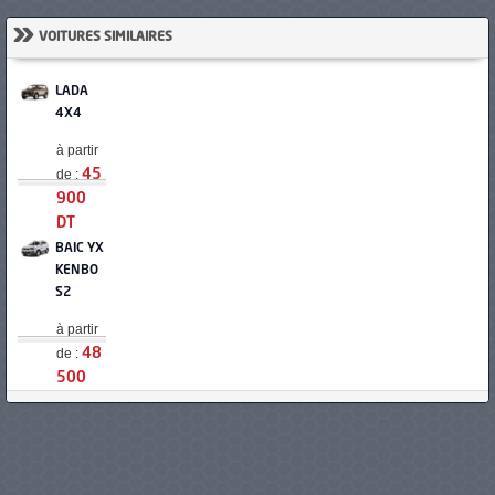
»
VOITURES SIMILAIRES
LADA
4X4
à partir
de :
45
900
DT
BAIC YX
KENBO
S2
à partir
de :
48
500
DT
BAIC YX
KENBO
S3