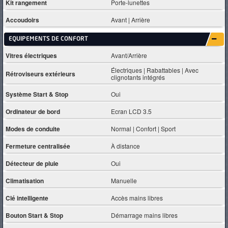
Kit rangement
Porte-lunettes
Accoudoirs
Avant | Arrière
EQUIPEMENTS DE CONFORT
Vitres électriques
Avant/Arrière
Électriques | Rabattables | Avec
Rétroviseurs extérieurs
clignotants intégrés
Système Start & Stop
Oui
Ordinateur de bord
Ecran LCD 3.5
Modes de conduite
Normal | Confort | Sport
Fermeture centralisée
À distance
Détecteur de pluie
Oui
Climatisation
Manuelle
Clé intelligente
Accès mains libres
Bouton Start & Stop
Démarrage mains libres