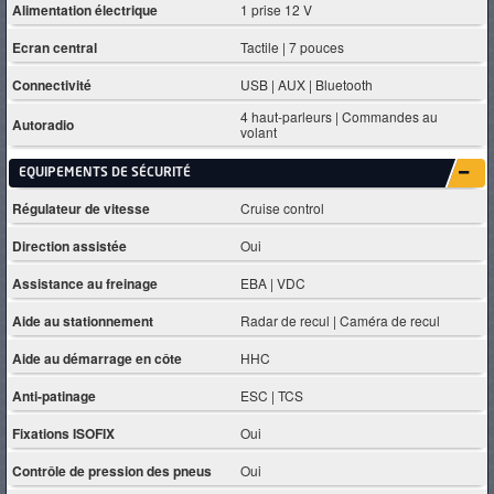
Alimentation électrique
1 prise 12 V
Ecran central
Tactile | 7 pouces
Connectivité
USB | AUX | Bluetooth
4 haut-parleurs | Commandes au
Autoradio
volant
EQUIPEMENTS DE SÉCURITÉ
Régulateur de vitesse
Cruise control
Direction assistée
Oui
Assistance au freinage
EBA | VDC
Aide au stationnement
Radar de recul | Caméra de recul
Aide au démarrage en côte
HHC
Anti-patinage
ESC | TCS
Fixations ISOFIX
Oui
Contrôle de pression des pneus
Oui