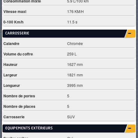
Consommation mixte
5.9 L/100 km
Vitesse maxi
176 KM/H
0-100 Km/h
11.5 s
CARROSSERIE
Calandre
Chromée
Volume du coffre
259 L
Hauteur
1627 mm
Largeur
1821 mm
Longueur
3995 mm
Nombre de portes
5
Nombre de places
5
Carrosserie
SUV
EQUIPEMENTS EXTÈRIEURS