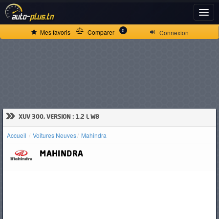
ACCUEIL
0
Mes favoris
Comparer
Connexion
ACTUALITÉS
VOITURES
NEUVES
»
XUV 300, VERSION : 1.2 L W8
Accueil
Voitures Neuves
Mahindra
VOITURES
MAHINDRA
D'OCCASION
CAMIONS