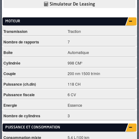
Simulateur De Leasing
MOTEUR
Transmission
Traction
Nombre de rapports
7
Boîte
Automatique
Cylindrée
998 CM³
Couple
200 nm 1500 tr/min
Puissance (ch.din)
118 CH
Puissance fiscale
6 CV
Energie
Essence
Nombre de cylindres
3
PUISSANCE ET CONSOMMATION
Consommation mixte
5.4 L/100 km