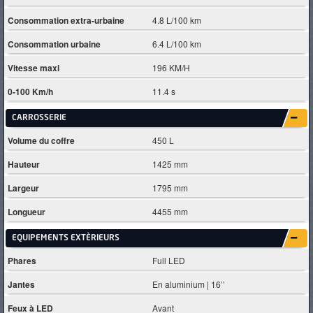
Consommation extra-urbaine
4.8 L/100 km
Consommation urbaine
6.4 L/100 km
Vitesse maxi
196 KM/H
0-100 Km/h
11.4 s
CARROSSERIE
Volume du coffre
450 L
Hauteur
1425 mm
Largeur
1795 mm
Longueur
4455 mm
EQUIPEMENTS EXTÈRIEURS
Phares
Full LED
Jantes
En aluminium | 16’’
Feux à LED
Avant