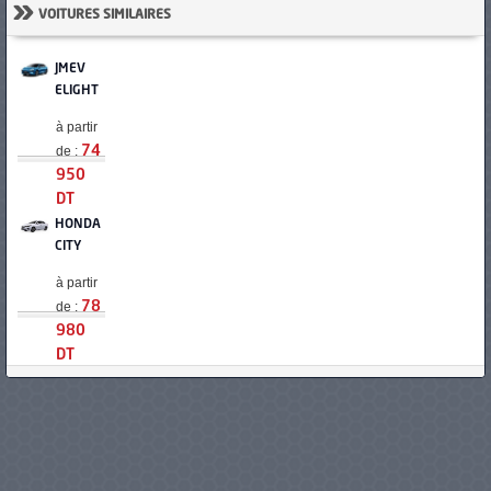
»
VOITURES SIMILAIRES
JMEV
ELIGHT
à partir
de :
74
950
DT
HONDA
CITY
à partir
de :
78
980
DT
CITROËN
C4 X
à partir
de :
84
900