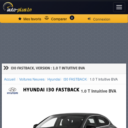
ACCUEIL
0
Mes favoris
Comparer
Connexion
ACTUALITÉS
VOITURES
NEUVES
»
I30 FASTBACK, VERSION : 1.0 T INTUITIVE BVA
Accueil
Voitures Neuves
Hyundai
I30 FASTBACK
1.0 T Intuitive BVA
VOITURES
HYUNDAI
I30 FASTBACK
1.0 T Intuitive BVA
D'OCCASION
CAMIONS